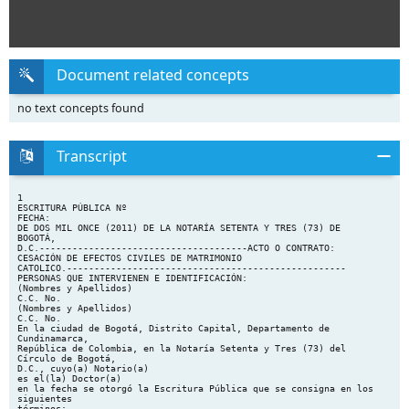
Document related concepts
no text concepts found
Transcript
1
ESCRITURA PÚBLICA Nº
FECHA:
DE DOS MIL ONCE (2011) DE LA NOTARÍA SETENTA Y TRES (73) DE
BOGOTÁ,
D.C.--------------------------------------ACTO O CONTRATO:
CESACIÓN DE EFECTOS CIVILES DE MATRIMONIO
CATOLICO.---------------------------------------------------
PERSONAS QUE INTERVIENEN E IDENTIFICACIÓN:
(Nombres y Apellidos)
C.C. No.
(Nombres y Apellidos)
C.C. No.
En la ciudad de Bogotá, Distrito Capital, Departamento de
Cundinamarca,
República de Colombia, en la Notaría Setenta y Tres (73) del
Círculo de Bogotá,
D.C., cuyo(a) Notario(a)
es el(la) Doctor(a)
en la fecha se otorgó la Escritura Pública que se consigna en los
siguientes
términos:---------------------------------------------------------