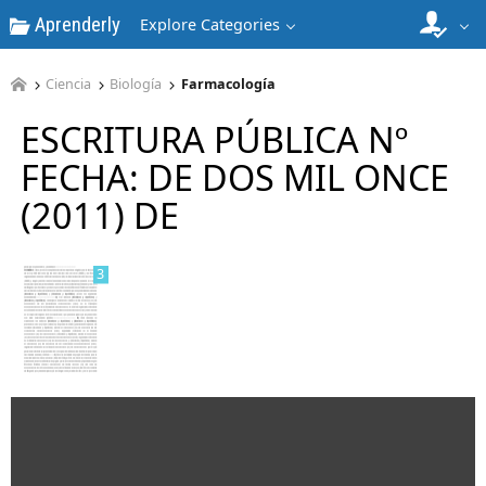
Aprenderly
Explore Categories
Ciencia
Biología
Farmacología
ESCRITURA PÚBLICA Nº
2
FECHA: DE DOS MIL ONCE
(2011) DE
3
4