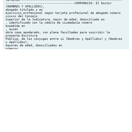
---------------------------------------COMPARECIO: El Doctor
(NOMBRES Y APELLIDOS),
abogado titulado y en
ejercicio profesional según tarjeta profesional de abogado número
xxxxxx del Consejo
Superior de la Judicatura, mayor de edad, domiciliado en
, identificado con la cédula de ciudadanía número
expedida en
, quien
obra como apoderado, con plena facultades para suscribir la
presente Escritura
Pública, de los cónyuges entre sí (Nombres y Apellidos) y (Nombres
y Apellidos),
mayores de edad, domiciliados en
números
y
expedidas en
, identificados con las cédulas de ciudadanía
, todo lo cual se desprende del poder especial por medio del cual
actúa y que presenta
para que se protocolice, y manifestó:-----------------------------
--PRIMERO.- Que, previo el cumplimiento de los requisitos exigidos
por el Artículo 34
de la Ley 962 del ocho (8) de Julio del año dos mil cinco (2005) y
su Decreto
reglamentario número 4436 del veintiocho (28) de Noviembre del año
dos mil cinco
(2005) y según petición escrita formulada ante este despacho
notarial, la cual se
anexa para que sea protocolizada, solicita al señor(a) Notario(a)
Setenta y tres (73)
de Bogotá, que formalice y autorice por medio de esta Escritura
Pública la cesación
de los efectos civiles del matrimonio católico contraído por sus
poderdantes señores
(Nombres y Apellidos) y (Nombres y Apellidos), previo los
siguientes
antecedentes:-----------------------------A) Los señores (Nombres
y Apellidos) y
(Nombres y Apellidos), contrajeron matrimonio católico el día