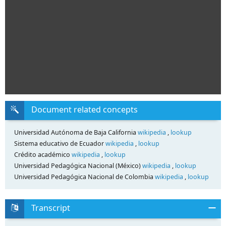
Document related concepts
Universidad Autónoma de Baja California
wikipedia
,
lookup
Sistema educativo de Ecuador
wikipedia
,
lookup
Crédito académico
wikipedia
,
lookup
Universidad Pedagógica Nacional (México)
wikipedia
,
lookup
Universidad Pedagógica Nacional de Colombia
wikipedia
,
lookup
Transcript