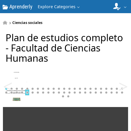
Aprenderly
Explore Categories
4
Ciencias sociales
Plan de estudios completo
- Facultad de Ciencias
Humanas
5
<
>
6
7