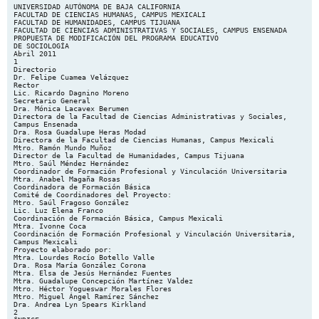
UNIVERSIDAD AUTÓNOMA DE BAJA CALIFORNIA FACULTAD DE CIENCIAS HUMANAS, CAMPUS MEXICALI FACULTAD DE HUMANIDADES, CAMPUS TIJUANA FACULTAD DE CIENCIAS ADMINISTRATIVAS Y SOCIALES, CAMPUS ENSENADA PROPUESTA DE MODIFICACIÓN DEL PROGRAMA EDUCATIVO DE SOCIOLOGÍA Abril 2011 1 Directorio Dr. Felipe Cuamea Velázquez Rector Lic. Ricardo Dagnino Moreno Secretario General Dra. Mónica Lacavex Berumen Directora de la Facultad de Ciencias Administrativas y Sociales, Campus Ensenada Dra. Rosa Guadalupe Heras Modad Directora de la Facultad de Ciencias Humanas, Campus Mexicali Mtro. Ramón Mundo Muñoz Director de la Facultad de Humanidades, Campus Tijuana Mtro. Saúl Méndez Hernández Coordinador de Formación Profesional y Vinculación Universitaria Mtra. Anabel Magaña Rosas Coordinadora de Formación Básica Comité de Coordinadores del Proyecto: Mtro. Saúl Fragoso González Lic. Luz Elena Franco Coordinación de Formación Básica, Campus Mexicali Mtra. Ivonne Coca Coordinación de Formación Profesional y Vinculación Universitaria, Campus Mexicali Proyecto elaborado por: Mtra. Lourdes Rocío Botello Valle Dra. Rosa María González Corona Mtra. Elsa de Jesús Hernández Fuentes Mtra. Guadalupe Concepción Martínez Valdez Mtro. Héctor Yogueswar Morales Flores Mtro. Miguel Ángel Ramírez Sánchez Dra. Andrea Lyn Spears Kirkland 2 ÍNDICE Página 1. Introducción de la Propuesta 7 2. Justificación de la Propuesta 10 3. Filosofía educativa 16 3.1. Ideales de la Universidad Autónoma de Baja California 18 3.2. Ideales de la Facultad de Ciencias Humanas 20 3.3. Ideales de la Facultad de Ciencias Administrativas y Sociales 20 3.4. Ideales de la Facultad de Humanidades 21 4. Descripción de la Propuesta del Plan de Estudios 22 4.1.Competencias y descripciones de las etapas formativas 22 4.1.1. Competencia de la Etapa Básica 22 4.1.2. Competencia de la Etapa Disciplinaria 23 4.1.3. Competencia de la Etapa Terminal 24 4.2. Modalidades de aprendizaje para obtención de créditos 24 4.3. Requerimientos y mecanismos de implementación 30 4.4. Fortalezas y debilidades de las unidades académicas 37 4.4.1. Facultad de Ciencias Humanas 37 4.4.2. Facultad de Ciencias Administrativas y Sociales 38 4.4.3. Facultad de Humanidades 39 4.5. Difusión del programa educativo 39 4.6. Descripción de la planta académica 40 4.6.1. Planta académica en la FCH, 2011-1 40 4.6.2. Planta académica en la FCAyS, 2011-1 40 4.6.3. Planta académica en la FH, 2011-1 40 4.7. Descripción de infraestructura, materiales y equipo 41 4.7.1. Infraestructura, materiales y equipo de la FCH 41 4.7.2. Infraestructura, materiales y equipo de la FCAyS 42 4.7.3. Infraestructura, materiales y equipo de la FH 43 4.8. Descripción de la estructura organizacional 4.8.1. Organigrama por Facultad 52 52 4.8.1.1. Organigrama de la FCH 52 4.8.1.2. Organigrama de la FCAyS 53 4.8.1.3. Organigrama de la FH 54 4.9. Descripción del sistema de tutorías 55 3 5. Plan de Estudios 56 5.1 Perfil de ingreso 57 5.2. Perfil de egreso 58 5.3. Campo profesional 58 5.4.Características de las unidades de aprendizaje por etapas de formación 5.5. Características de las unidades de aprendizaje por áreas de conocimiento 5.6. Mapa curricular 59 5.7. Descripción cuantitativa del plan de estudios 71 5.8. Tipología de las unidades de aprendizaje 72 5.9. Equivalencia de las unidades de aprendizaje 83 6. Descripción del sistema de evaluación 65 70 89 6.1. Evaluación de plan de estudios 89 6.2. Evaluación del aprendizaje 91 6.3. Evaluación colegiada del aprendizaje 92 7. Evaluación Externa 94 7.1. Observaciones del evaluador externo: Dra. Paz Félix 94 7.1.1. Currículo vitae 99 7.2. Observaciones del evaluador externo: Dr. Padilla Lozano 106 7.2.1. Currículo vitae 109 8. Descripción genérica de las Unidades de Aprendizaje 110 9. Aprobación del Consejo Técnico y Universitario 246 Bibliografías 257 Anexos 259 1. Formatos metodológicos 2. Programas de unidades competencias (Etapa Básica) 3. Evaluación diagnóstica 260 de aprendizaje por 261 466 4 Lista de Tablas Número Página 4.1. Ejemplo de proyecto de vinculación: Programa de Investigación y Divulgación del Patrimonio Cultural 25 4.2 Ejemplo de proyecto de vinculación: Programa de Desarrollo Social 25 4.3. Unidades de Aprendizaje asociadas potencialmente a Servicio Social Profesional 29 4.4. Porcentaje de avances y número de créditos 30 4.5. Etapas, lineamientos y responsables de Proyectos de Vinculación 31 4.6. Etapas, lineamientos y responsables de Ayudantía Docente 32 4.7. Etapas, lineamientos y responsables de Asistencia/Participación en Eventos Académicos 33 4.8. Etapas, lineamientos y responsables de Ayudantía de Investigación 33 4.9. Etapas, lineamientos y responsables del Ejercicio Investigativo 34 4.10. Etapas, lineamientos y responsables de Prácticas Profesionales 35 4.11. Etapas, lineamientos y responsables de Estancias de Aprendizaje 36 4.12. Etapas, lineamientos y responsables de Estudios Independientes 37 4.13 Fortalezas y Debilidades, FCH 37 4.14 Fortalezas y Debilidades, FCAyS 38 4.15. Infraestructura, materiales y equipo, FCH 41 4.16. Infraestructura, materiales y equipo, FCAyS 42 4.17. Infraestructura, materiales y equipo, FH 43 4.18. Laboratorios de la FH 43 4.19. Puestos administrativos y funciones 44 4.20. Coordinación de Formación Básica y Funciones 47 4.21. Coordinación Formación Profesional y Vinculación Universitaria y Funciones 48 4.22. Coordinación de Posgrado e Investigación y Funciones 51 5.1. Unidades de Aprendizaje, Obligatorias 59 5 5.2. Unidades de Aprendizaje, Optativas 61 5.3. Características de Unidades de Aprendizaje por Área de Conocimiento 65 5.4. Distribución Cuantitativa del Plan de Estudios 72 5.5. Distribución de Créditos Obligatorios por Área de Conocimiento 72 5.6. Distribución de Unidades de Aprendizaje por Etapas de Formación 72 5.7. Tipología de las unidades de aprendizaje, Obligatorias 73 5.8. Tipología de las unidades de aprendizaje, Optativas 76 5.9. Comparativo de unidades de aprendizaje OBLIGATORIAS, Plan de Estudios 83 2011-2 y 2003-2 5.10. Comparativo de unidades de aprendizaje OPTATIVAS, Plan de Estudios 85 2011-2 y 2003-2 5.11. Comparativo de unidades de aprendizaje ETAPA TERMINAL, 87 OPTATIVAS, Plan de Estudios 2011-2 y 2003-2 6 1. INTRODUCCION La actualización de planes de estudio en educación superior se ha convertido en una exigencia constante debido a que los cambios científicos, tecnológicos, sociales, económicos, políticos, culturales y de toda índole, son la característica que define nuestra época. De tal modo que la educación, pero sobre todo la educación superior, requiere de planes de estudio esencialmente pertinentes, flexibles y de calidad que den respuesta a la necesidad de formación de profesionales capaces de atender las problemáticas del contexto. Por otra parte, la región fronteriza del norte de México constituye una zona cuya posición económica y geográfica le convierte en un entorno aún más complejo y variante, pues al ubicarse al lado de un país científica y tecnológicamente más avanzado como Estados Unidos existen relaciones sociopolíticas y económicas que imprimen un sello único a su desarrollo particular, evidenciando de manera más inmediata las diferencias con el vecino país del norte y, por lo tanto, el apremio mayor por formar profesionales competentes. Además como se señala líneas arriba, los cambios experimentados en las últimas décadas han planteado un nuevo orden económico exigiendo que el sistema educativo venga privilegiando en las diferentes políticas educativas la implementación de modelos curriculares flexibles y basados en competencias cuya actualización sea más expedita. Desde estas lógicas, se ha vivido la transición de la formación universitaria tradicional a una modernizada donde el perfil de egreso de los profesionistas ha quedado ligado a los campos y áreas relacionadas con el crecimiento económico de México y de la región.1 Lo anterior cobra mayor importancia en Baja California, estado situado en la región noreste de la República Mexicana; limitado al norte por Estados Unidos de América y compartiendo con ese país una frontera de 265 km, de los cuales 233 y 32 corresponden a los estados de California y Arizona, respectivamente. La entidad colinda al sur con el estado de Baja California Sur, al este con el estado de Sonora y el Golfo de California y al oeste con el océano Pacífico. Con una población eminentemente urbana de 2 millones, 844 mil 469 habitantes, de los cuales 93 por ciento vivían en ciudades y 7 por ciento en el área rural en 2005, Baja California cuenta con cinco municipios: Mexicali –la capital- Tijuana, Rosarito, Tecate y Ensenada. Tijuana 1 Burgos, B., Mungaray L., A. y Ocegueda, J. M. (2003). Estructura económica y demanda de educación superior en el Noroeste de México. México: Asociación Nacional de Universidad e Instituciones de Educación Superior. 7 constituye el municipio demográficamente más grande con 50 por ciento de la población, seguido por Mexicali con 30 por ciento y Ensenada con 16 por ciento.2 Para el año 2015, el Consejo Nacional de Población (CONAPO) estima que este estado contará con una población de más de 3.6 millones de habitantes a raíz del crecimiento natural de la población así como la migración de habitantes de Sinaloa, Sonora y Chiapas, entre otros, hacia el estado.3 El dinamismo poblacional se ve reflejado en el dinamismo económico; Baja California ocupa el tercer lugar en crecimiento de la población económicamente activa (PEA) en la frontera norte. Del total de la PEA en 2010, el 65 por ciento se encuentra en el sector terciario, 29 por ciento en el sector secundario y 6 por ciento en el sector primario.4 Asimismo, el estado de Baja California es considerado la tercera entidad con mayor inversión extranjera directa.5 La mayor participación extranjera -principalmente estadounidense- se ubica en la industria manufacturera (48.1%), seguida por aquellas en el sector servicios (29.3%) y comercio (16.1%).6 Con respecto a la primera, la industria maquiladora destaca e