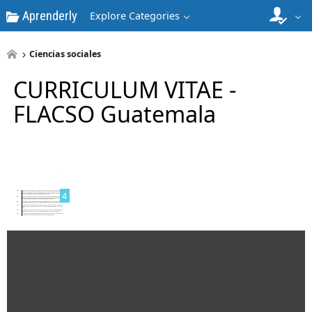
Aprenderly
2
Explore Categories
Ciencias sociales
CURRICULUM VITAE -
FLACSO Guatemala
3
4
5