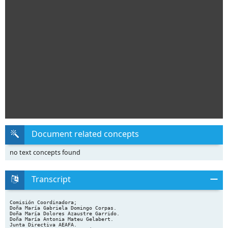
Document related concepts
no text concepts found
Transcript
Comisión Coordinadora;
Doña María Gabriela Domingo Corpas.
Doña María Dolores Azaustre Garrido.
Doña María Antonia Mateu Gelabert.
Junta Directiva AEAFA.