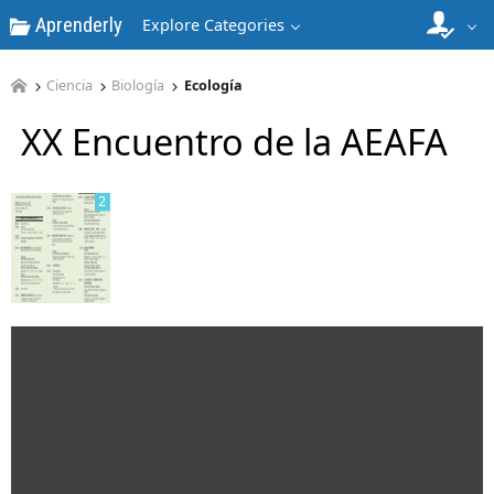
Aprenderly
Explore Categories
1
Ciencia
Biología
Ecología
XX Encuentro de la AEAFA
2
3