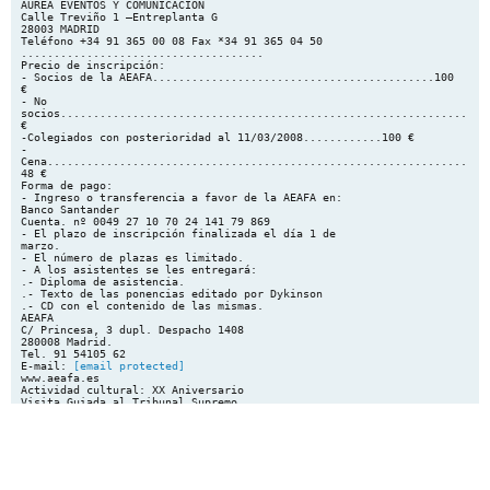
AUREA EVENTOS Y COMUNICACIÓN
Calle Treviño 1 –Entreplanta G
28003 MADRID
Teléfono +34 91 365 00 08 Fax *34 91 365 04 50
.....................................
Precio de inscripción:
- Socios de la AEAFA...........................................100
€
- No
socios.................................................................
€
-Colegiados con posterioridad al 11/03/2008............100 €
-
Cena...................................................................
48 €
Forma de pago:
- Ingreso o transferencia a favor de la AEAFA en:
Banco Santander
Cuenta. nº 0049 27 10 70 24 141 79 869
- El plazo de inscripción finalizada el día 1 de
marzo.
- El número de plazas es limitado.
- A los asistentes se les entregará:
.- Diploma de asistencia.
.- Texto de las ponencias editado por Dykinson
.- CD con el contenido de las mismas.
AEAFA
C/ Princesa, 3 dupl. Despacho 1408
280008 Madrid.
Tel. 91 54105 62
E-mail:
[email protected]
www.aeafa.es
Actividad cultural: XX Aniversario
Visita Guiada al Tribunal Supremo.
Jueves, 7/03/ 2013 a las 12 horas.
Las 50 plazas ofertadas serán cubiertas por
orden de inscripción entre quienes soliciten la
asistencia. Para ello deben dirigir correo a la
Secretaría de AEAFA
[email protected]
con la
justificación facilitando también con la petición
el número del DNI .