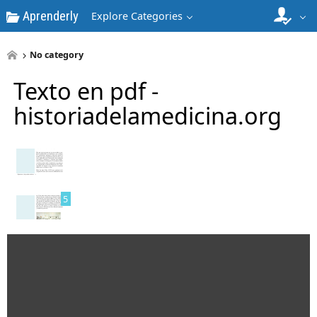
Aprenderly
Explore Categories
3
No category
Texto en pdf -
historiadelamedicina.org
4
5
6