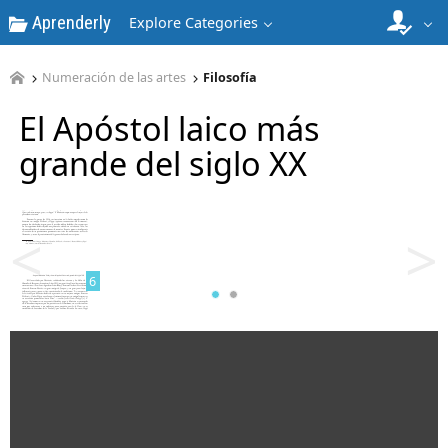
Aprenderly
Explore Categories
4
Numeración de las artes
Filosofía
El Apóstol laico más
grande del siglo XX
5
<
>
6
7