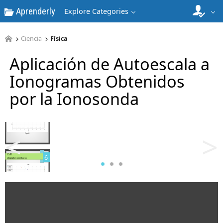
Aprenderly
Explore Categories
4
Ciencia
Física
Aplicación de Autoescala a
Ionogramas Obtenidos
por la Ionosonda
5
<
>
6
7