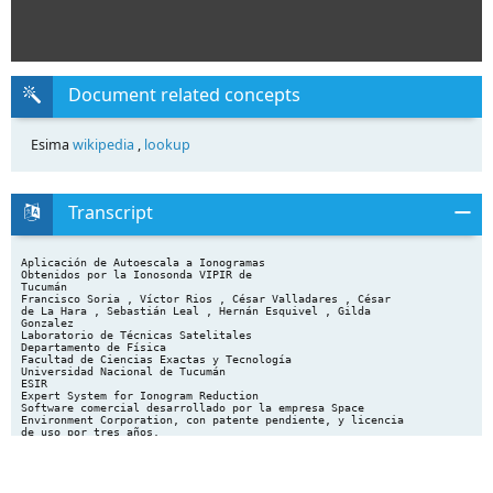
Document related concepts
Esima
wikipedia
,
lookup
Transcript
Aplicación de Autoescala a Ionogramas
Obtenidos por la Ionosonda VIPIR de
Tucumán
Francisco Soria , Víctor Rios , César Valladares , César
de La Hara , Sebastián Leal , Hernán Esquivel , Gilda
Gonzalez
Laboratorio de Técnicas Satelitales
Departamento de Física
Facultad de Ciencias Exactas y Tecnología
Universidad Nacional de Tucumán
ESIR
Expert System for Ionogram Reduction
Software comercial desarrollado por la empresa Space
Environment Corporation, con patente pendiente, y licencia
de uso por tres años.
● De aplicación a cualquier ionosonda, en latitudes medias,
que produzca ionogramas convencionales de altura virtual
vs frecuencia.
● Usa una combinación de modelos físicos numéricos y
técnicas de procesamiento de imágenes para extraer