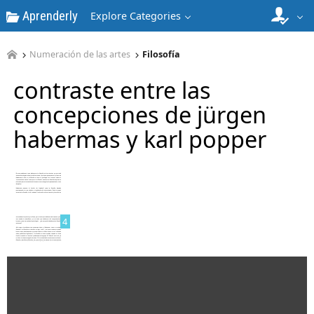
Aprenderly
Explore Categories
2
Numeración de las artes
Filosofía
contraste entre las
concepciones de jürgen
habermas y karl popper
3
4
5