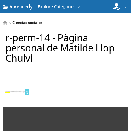
Aprenderly
Explore Categories
1
Ciencias sociales
r-perm-14 - Pàgina
personal de Matilde Llop
Chulvi
2
3
4