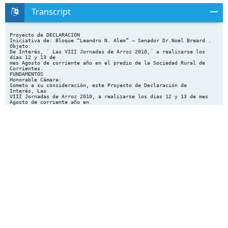
Transcript
Proyecto de DECLARACIÓN
Iniciativa de: Bloque “Leandro N. Alem” – Senador Dr.Noel Breard .
Objeto:
De Interés, ¨ Las VIII Jornadas de Arroz 2010,¨ a realizarse los
días 12 y 13 de
mes Agosto de corriente año en el predio de la Sociedad Rural de
Corrientes.
FUNDAMENTOS
Honorable Cámara:
Someto a su consideración, este Proyecto de Declaración de
Interés, Las
VIII Jornadas de Arroz 2010, a realizarse los dias 12 y 13 de mes
Agosto de corriente año en
el predio de la Sociedad Rural de Corrientes.
Breve reseña:
El Arroz es uno de los producto que determina un marcado
crecimiento
en la exportación provincial. Actualmente existen entre un 75/80
mil de hectáreas sembradas de
arroz, y se estima que la campaña 2010/2011 será un 20% superior a
la actual. De este total,
entre el 60% y el 70% se destina a la exportación (este porcentaje
supera al promedio nacional
que es del 50%).
El principal comprador extranjero del arroz correntino es Brasil,
a pesar
de que en los últimos años el porcentaje en la incidencia de la
adquisición del producto por
parte del vecino país decayó del 70% al 50%. La apertura de nuevos
destinos para la
exportación, como ser los países de Venezuela, Chile, Irak,
Turquía y Europa, modifica el
panorama de hace cinco años, cuando los productores dependían
fuertemente de las
exportaciones hacia el mercado brasileño. Como dato concreto se