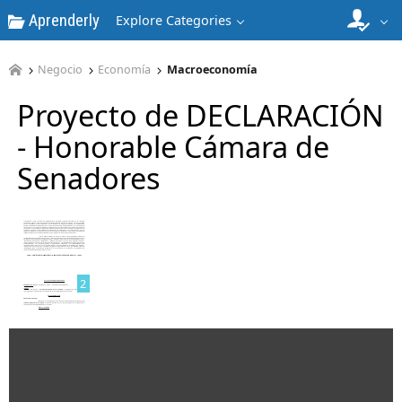
Aprenderly
Explore Categories
Negocio
Economía
Macroeconomía
Proyecto de DECLARACIÓN
- Honorable Cámara de
Senadores
1
2