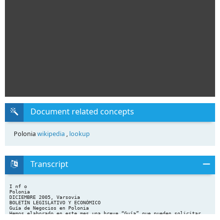
Document related concepts
Polonia
wikipedia
,
lookup
Transcript
I nf o
Polonia
DICIEMBRE 2005, Varsovia
BOLETÍN LEGISLATIVO Y ECONÓMICO
Guía de Negocios en Polonia
Hemos elaborado en este mes una breve “Guía” que pueden solicitar
por correo