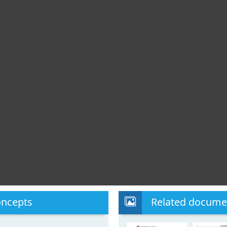
oncepts
Related docume