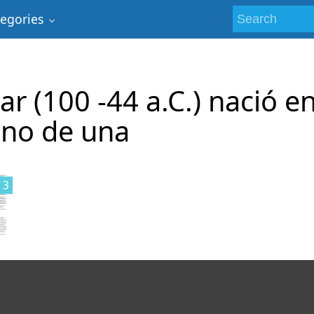
tegories
ar (100 -44 a.C.) nació e
eno de una
3