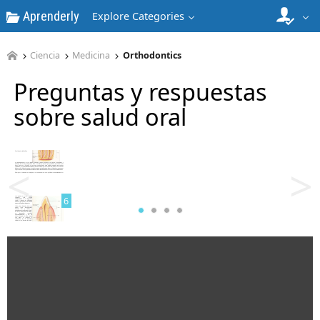
Aprenderly
4
Explore Categories
Ciencia
Medicina
Orthodontics
Preguntas y respuestas
sobre salud oral
5
<
>
6
7