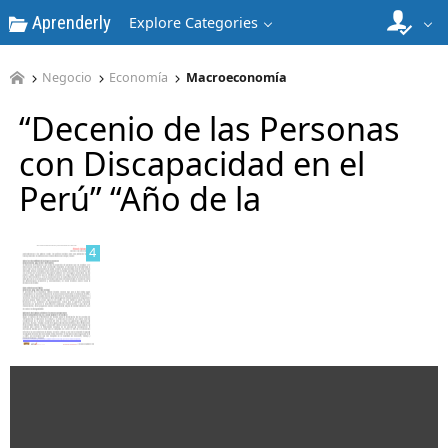
Aprenderly
Explore Categories
Negocio
Economía
Macroeconomía
“Decenio de las Personas
3
con Discapacidad en el
Perú” “Año de la
4
5