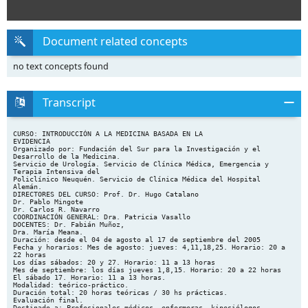
Document related concepts
no text concepts found
Transcript
CURSO: INTRODUCCIÓN A LA MEDICINA BASADA EN LA
EVIDENCIA
Organizado por: Fundación del Sur para la Investigación y el
Desarrollo de la Medicina.
Servicio de Urología. Servicio de Clínica Médica, Emergencia y
Terapia Intensiva del
Policlínico Neuquén. Servicio de Clínica Médica del Hospital
Alemán.
DIRECTORES DEL CURSO: Prof. Dr. Hugo Catalano
Dr. Pablo Mingote
Dr. Carlos R. Navarro
COORDINACIÓN GENERAL: Dra. Patricia Vasallo
DOCENTES: Dr. Fabián Muñoz,
Dra. María Meana.
Duración: desde el 04 de agosto al 17 de septiembre del 2005
Fecha y horarios: Mes de agosto: jueves: 4,11,18,25. Horario: 20 a
22 horas
Los días sábados: 20 y 27. Horario: 11 a 13 horas
Mes de septiembre: los días jueves 1,8,15. Horario: 20 a 22 horas
El sábado 17. Horario: 11 a 13 horas.
Modalidad: teórico-práctico.
Duración total: 20 horas teóricas / 30 hs prácticas.
Evaluación final.
Destinado a: Profesionales médicos, enfermeras, kinesiólogos,