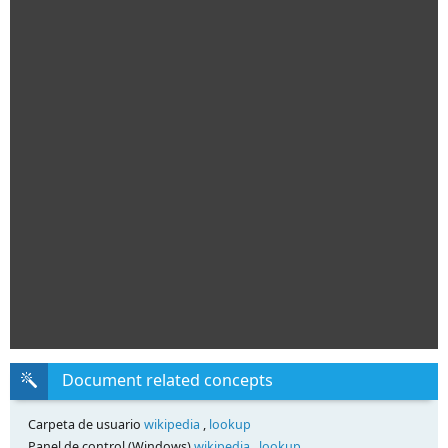
Document related concepts
Carpeta de usuario
wikipedia
,
lookup
Panel de control (Windows)
wikipedia
,
lookup