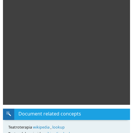
Document related concepts
Teatroterapia
wikipedia
,
lookup