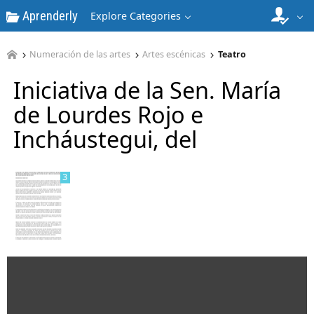
Aprenderly
Explore Categories
Numeración de las artes
Artes escénicas
Teatro
Iniciativa de la Sen. María
2
de Lourdes Rojo e
Incháustegui, del
3
4