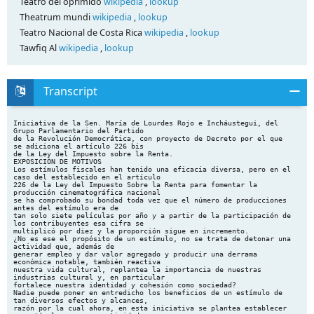
Teatro del oprimido
wikipedia
,
lookup
Theatrum mundi
wikipedia
,
lookup
Teatro Nacional de Costa Rica
wikipedia
,
lookup
Tawfiq Al
wikipedia
,
lookup
Transcript
Iniciativa de la Sen. María de Lourdes Rojo e Incháustegui, del Grupo Parlamentario del Partido de la Revolución Democrática, con proyecto de Decreto por el que se adiciona el artículo 226 bis de la Ley del Impuesto sobre la Renta. EXPOSICIÓN DE MOTIVOS Los estímulos fiscales han tenido una eficacia diversa, pero en el caso del establecido en el artículo 226 de la Ley del Impuesto Sobre la Renta para fomentar la producción cinematográfica nacional se ha comprobado su bondad toda vez que el número de producciones antes del estímulo era de tan solo siete películas por año y a partir de la participación de los contribuyentes esa cifra se multiplicó por diez y la proporción sigue en incremento. ¿No es ese el propósito de un estímulo, no se trata de detonar una actividad que, además de generar empleo y dar valor agregado y producir una derrama económica notable, también reactiva nuestra vida cultural, replantea la importancia de nuestras industrias cultural y, en particular fortalece nuestra identidad y cohesión como sociedad? Nadie puede poner en entredicho los beneficios de un estímulo de tan diversos efectos y alcances, razón por la cual ahora, en esta iniciativa se plantea establecer un estímulo para una actividad que, como el cine, es fundamental en nuestra formación intelectual, afectiva y social, el teatro. El teatro es, sin duda, una de las artes más antiguas e influyentes en la vida de nuestra especie; en un escenario, no importa las características de éste se reta al espectador mediante la representación, se le provoca para que mediante un ejercicio definitivamente intelectual se enfrente mediante la ficción a su realidad. El espectador abandona momentáneamente la realidad para sumergirse en un mundo alternativo que apela a sus más íntimas emociones y pulsiones; desde su existencia real, el espectador se somete a un proceso de estímulo, reacción y catarsis para volver transformado a su vida cotidiana. Cuando no existían los libros, el cine ni la televisión, donde no había sino un espacio comunitario que lo mismo servía para debatir, festejar y resolver los problemas de todos, ese espacio se veía transformado en un sitio de excepción mediante el teatro. Muchos de nosotros podemos recordar las representaciones en nuestros pueblos o escuelas mediante los cuales aprendimos los rudimentos de nuestra vida civil y nuestra historia y sus protagonistas; muchos aprendimos en esos espacios sobre la diversidad y la complejidad de los sentimientos que habríamos de encontrar en nuestra vida personal y colectiva. Desde la antigüedad, se formaron compañías itinerantes que iban de pueblo en pueblo, llevando noticias y emociones, compañías de teatro que cumplían con una función social como comunicadores y hasta amenizadores; no por nada fueron acogidos por reyes y gobernantes, no por nada los teatros se convirtieron en lugares de reunión para el pueblo y los intelectuales, espacios donde las ideas fluían como una corriente vitalizadora de mentes y corazones. El teatro, la obra dramática se encuentran en el fondo de todas nuestras maneras de representar la realidad, de analizarla y hasta criticarla. Sin embargo, ha habido quienes consideran que el teatro en particular y todas las artes en general, tienen un carácter subversivo que siempre ha sido combatido por toda clase de dictaduras. A pesar de todo los actos represivos que han afectado el desarrollo del teatro, su vida está tan profundamente vinculada al proceso de liberación de las sociedades que siempre ha encontrado gente que se entrega con pasión a vivir una vocación que involucra a un gran equipo humano. Pensemos en los clásicos griegos que nos han ilustrado sobre las profundidades de las pasiones, a Shakespeare, Calderón de la Barca, Juan Ruiz de Alarcón, Moliere, Brecht, Miller, Carballido, Magaña, Argüelles, Leñero, o Rascón Banda, autores que no sólo han escrito sino que han vivido el teatro en todos sus aspectos, que han hecho del teatro una forma de experiencia humana excepcional; pensemos en todos los directores, escenógrafos, iluminadores y tramoyistas que intervienen en darle vida al texto, en las actrices y actores que le dan presencia a lo imaginario, que hacen que la vida en escena nos sea próxima en la vida diaria. Pensemos en esos grupos de trabajadores teatrales que lo mismo montan una obra en un teatro que, como en los inicios, en cualquier espacio disponible, pensemos… pensemos aunque sea un poco… Creo que lo mejor para ilustrar sobre la importancia del teatro en cualquier sociedad, recurro a la sabiduría y lucidez de Víctor Hugo Rascón Banda: “Al teatro, siempre se le ha decretado la muerte, sobretodo con el surgimiento del cine, la televisión y ahora los medios digitales. La tecnología invadió los escenarios y aplastó la dimensión humana, se intentó un teatro plástico, cercano a la pintura en movimiento, que desplazó la palabra. Hubo obras sin palabras, o sin luz o sin actores, sólo maniquíes y muñecos en una instalación con múltiples juegos de luces. “La tecnología intentó convertir al teatro en fuego de artificio o en espectáculo de feria. “Hoy asistimos a la vuelta del actor frente al espectador. Hoy presenciamos el retorno de la palabra sobre el escenario. “El teatro ha renunciado a la comunicación masiva y ha reconocido sus propios límites que le impone la presencia de dos seres frente a sí que se comunican sentimientos, emociones, sueños y esperanzas. “El arte escénico está dejando de contar historias para debatir ideas. El teatro conmueve, ilumina, incomoda, perturba, exalta, revela, provoca, trasgrede. Es una conversación compartida con la sociedad. “El teatro es la primera de las artes que se enfrenta con la nada, las sombras y el silencio para que surjan la palabra, el movimiento, las luces y la vida. El teatro es un hecho vivo que se consume a sí mismo mientras se produce, pero siempre renace de las cenizas. Es una comunicación mágica en la que cada persona da y recibe algo que la transforma. “El teatro refleja la angustia existencial del hombre y desentraña la condición humana. A través del teatro, no hablan sus creadores, sino la sociedad de su tiempo. “El teatro tiene enemigos visibles, la ausencia de educación artística en la niñez, que impide descubrirlo y gozarlo; la pobreza que invade al mundo, alejando a los espectadores de las butacas y la indiferencia y el desprecio de los gobiernos que deben promoverlo. “En el teatro hablaron los dioses y los hombres, pero ahora el hombre habla a otros hombres. Por eso el teatro tiene que ser más grande y mejor que la vida misma. El teatro es un acto de fe en el valor de una palabra sensata en un mundo demente. Es un acto de fe en los seres humanos que son responsables de su destino. “Hay que vivir el teatro para entender qué nos está pasando, para transmitir el dolor que está en el aire, pero también para vislumbrar un rayo de esperanza en el caos y pesadilla cotidiana.” Hasta aquí las palabras de un dramaturgo, de un hombre que encontró el teatro en un pueblo de la serranía chihuahuense, encuentro que lo movió a estudiar para ser profesor primero y abogado después, que lo llevó a salir de su pueblo para darle al mundo una obra ejemplar que no es sino la búsqueda de ese paraíso perdido que para él estaba en la educación artística que poco a poco fue sacada de las escuelas por criterios que crecientemente han considerado que la educación más que un proceso de formación es una tarea de domesticación de los educandos. Con las palabras de Rascón Banda, compartiendo su inquietud en cuanto a que el proceso educativo debe abrir horizontes, me permito someter a esta soberanía una iniciativa con proyecto de decreto para que se establezca un estímulo fiscal que permita revitalizar el teatro mexicano, actividad que como el cine y otras expresiones artísticas, rebasa lo cultural e incide en la vida económica del país. Recuperemos en esta iniciativa el espíritu vasconceliano y de aquellos maestros que como verdaderos misioneros de la educación y la cultura se entregaron a la muy alta tarea de compartir su vida con la gente más necesitada de otras experiencias, de experiencias profundas que le permitan aspirar a la libertad. Tengo la profunda convicción de que un estímulo fiscal como el que se propone tendrá efectos benéficos no solo para la comunidad teatral, nada más lejano de mi ánimo que beneficiar a un sector, sino para el desarrollo de nuestra vida social, cultural y educativa; sé que con este estímulo se estará dando el medio para realizar acciones concretas orientadas a darle eficacia y garantizar el derecho constitucional de acceso a la cultura a los mexicanos. Dada la eficacia que ya he señalado respecto al artículo 226 de la Ley del Impuesto Sobre la Renta, considero que el estímulo fiscal para el teatro que propongo bien puede ser similar, tanto en su texto como en sus reglas de operación; de lo que se trata es de acortar el camino de los recursos económicos, evitar los vaivenes anuales del presupuesto y garantizar la transparencia en el otorgamiento de apoyos a la producción teatral. El monto total del estímulo, 50 millones de pesos, corresponde al hecho de que se requiere menos recursos para montar una obra de teatro que para producir una película, en tanto que se propone como límite por proyecto la cantidad de 2 millones de pesos, cantidad suficiente para que un montaje sea viable y pueda cumplir con los propósitos que se han planteado en la presente exposición de motivos. Es incuestionable que un proyecto teatral requiere de recursos para sus inicios, desarrollo y sobrevivencia; si alguna duda hubiera al respecto, el teatro llamado “comercial” nos demuestra que con recursos suficientes un montaje llega a tener recuperación para poder emprender nuevos proyectos; sé que el teatro, con este estímulo fiscal puede llegar a ser autosustentable en la medida que propicie la formación de un público ávido de teatro. Para que el teatro adquiera fortaleza y pueda aspirar a financiarse a sí mismo, req