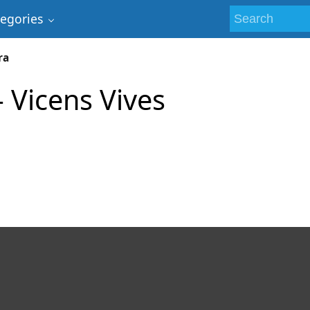
tegories
ra
- Vicens Vives