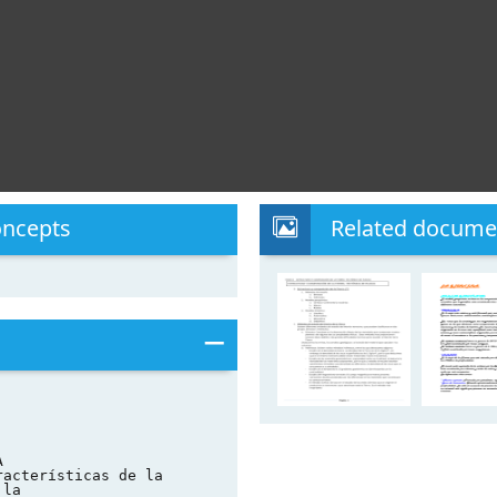
oncepts
Related docume
A
racterísticas de la
 la