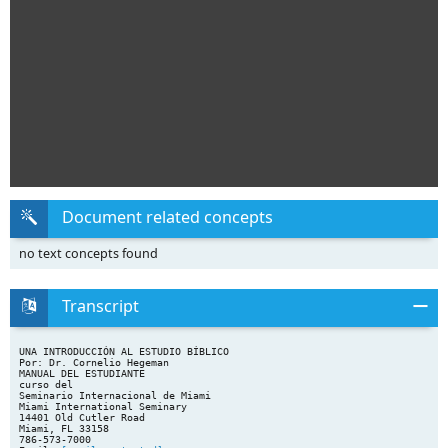
Document related concepts
no text concepts found
Transcript
UNA INTRODUCCIÓN AL ESTUDIO BÍBLICO
Por: Dr. Cornelio Hegeman
MANUAL DEL ESTUDIANTE
curso del
Seminario Internacional de Miami
Miami International Seminary
14401 Old Cutler Road
Miami, FL 33158
786-573-7000