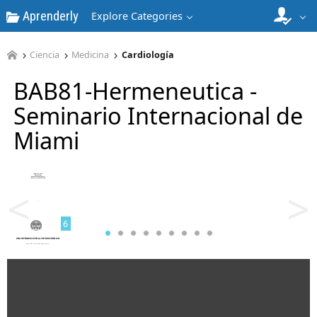
Aprenderly
Explore Categories
4
Ciencia
Medicina
Cardiología
BAB81-Hermeneutica -
Seminario Internacional de
Miami
5
<
>
6
7