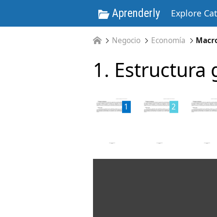
Aprenderly
Explore Ca
Negocio
Economía
Macr
1. Estructura
1
2