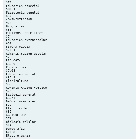
376
Educación especial
581.1
Fisiología vegetal
352
ADMINISTRACIÓN
929
Biografías
633
CULTIVOS ESPECÍFICOS
374
Educación extraescolar
632
FITOPATOLOGÍA
371.1
Administración escolar
57
BIOLOGÍA
636.9
Cunicultura
37.03
Educación social
635.9
Floricultura.
35
ADMINISTRACIÓN PÚBLICA
573
Biología general
630*4
Daños forestales
537
Electricidad
631
AGRICULTURA
576
Biología celular
314
Demografía
621.3
Electrotecnia
398