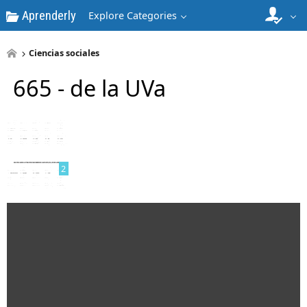
Aprenderly
Explore Categories
Ciencias sociales
665 - de la UVa
1
2