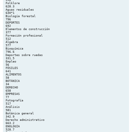
Folklore
628.3
Aguas residuales
630*1
Biología forestal
796
DEPORTES
692
Elementos de construcción
377
Formación profesional
512
Álgebra
577
Bioquímica
796.6
Deportes sobre ruedas
331.5
Empleo
56
FÓSILES
641
ALIMENTOS
58
BOTÁNICA
34
DERECHO
658
EMPRESAS
77
Fotografía
517
Análisis
581
Botánica general
342.9
Derecho administrativo
663.2
ENOLOGÍA
528.7