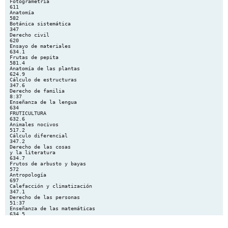
Fotogrametría
611
Anatomía
582
Botánica sistemática
347
Derecho civil
620
Ensayo de materiales
634.1
Frutas de pepita
581.4
Anatomía de las plantas
624.9
Cálculo de estructuras
347.6
Derecho de familia
8:37
Enseñanza de la lengua
634
FRUTICULTURA
632.6
Animales nocivos
517.2
Cálculo diferencial
347.2
Derecho de las cosas
y la literatura
634.7
Frutos de arbusto y bayas
572
Antropología
697
Calefacción y climatización
347.1
Derecho de las personas
51:37
Enseñanza de las matemáticas
634.5
Frutos de cáscara
638