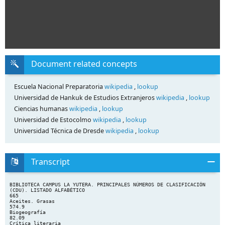
Document related concepts
Escuela Nacional Preparatoria
wikipedia
,
lookup
Universidad de Hankuk de Estudios Extranjeros
wikipedia
,
lookup
Ciencias humanas
wikipedia
,
lookup
Universidad de Estocolmo
wikipedia
,
lookup
Universidad Técnica de Dresde
wikipedia
,
lookup
Transcript
BIBLIOTECA CAMPUS LA YUTERA. PRINCIPALES NÚMEROS DE CLASIFICACIÓN
(CDU). LISTADO ALFABÉTICO
665
Aceites. Grasas
574.9
Biogeografía
82.09
Crítica literaria