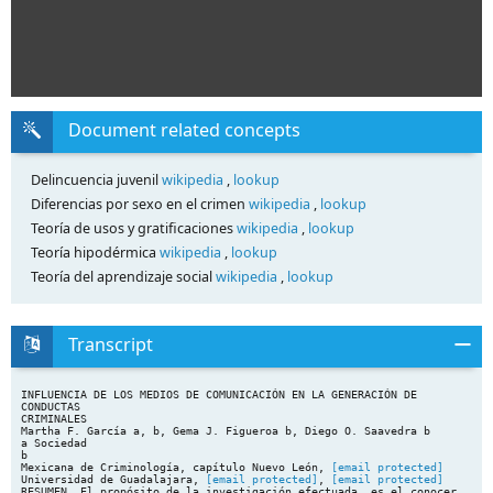
Document related concepts
Delincuencia juvenil
wikipedia
,
lookup
Diferencias por sexo en el crimen
wikipedia
,
lookup
Teoría de usos y gratificaciones
wikipedia
,
lookup
Teoría hipodérmica
wikipedia
,
lookup
Teoría del aprendizaje social
wikipedia
,
lookup
Transcript
INFLUENCIA DE LOS MEDIOS DE COMUNICACIÓN EN LA GENERACIÓN DE
CONDUCTAS
CRIMINALES
Martha F. García a, b, Gema J. Figueroa b, Diego O. Saavedra b
a Sociedad
b
Mexicana de Criminología, capítulo Nuevo León,
[email protected]
Universidad de Guadalajara,
[email protected]
,
[email protected]