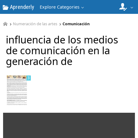
Aprenderly
Explore Categories
Numeración de las artes
Comunicación
influencia de los medios
2
de comunicación en la
generación de
3
4