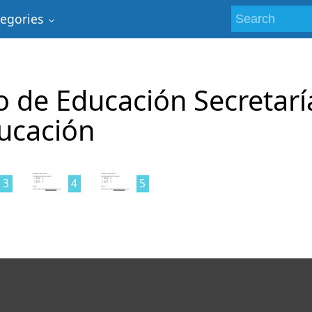
tegories
 de Educación Secretarí
ducación
3
4
5