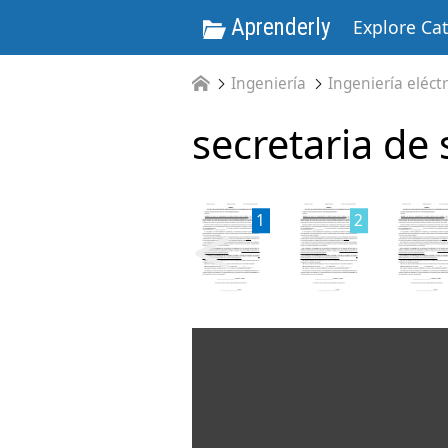
Aprenderly
Explore Ca
Ingeniería
Ingeniería eléctr
secretaria de 
<
1
2