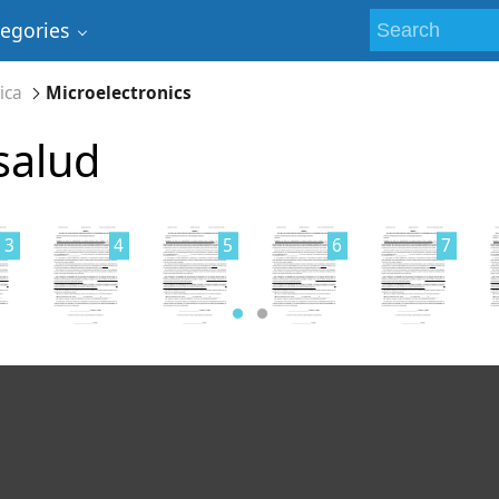
tegories
ica
Microelectronics
salud
3
4
5
6
7