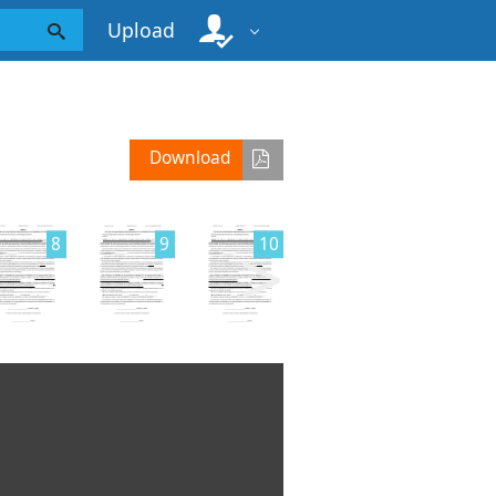
Upload
Download
>
8
9
10