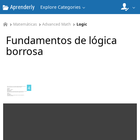
Aprenderly
2
Explore Categories
Matemáticas
Advanced Math
Logic
Fundamentos de lógica
borrosa
3
4
5