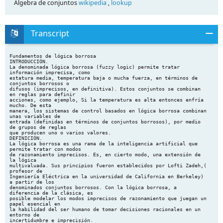
Álgebra de conjuntos
wikipedia
,
lookup
Transcript
Fundamentos de lógica borrosa
INTRODUCCIÓN.
La denominada lógica borrosa (fuzzy logic) permite tratar
información imprecisa, como
estatura media, temperatura baja o mucha fuerza, en términos de
conjuntos borrosos o
difusos (imprecisos, en definitiva). Estos conjuntos se combinan
en reglas para definir
acciones, como ejemplo, Si la temperatura es alta entonces enfría
mucho. De esta
manera, los sistemas de control basados en lógica borrosa combinan
unas variables de
entrada (definidas en términos de conjuntos borrosos), por medio
de grupos de reglas
que producen uno o varios valores.
DEFINICIÓN.
La lógica borrosa es una rama de la inteligencia artificial que
permite tratar con modos
de razonamiento imprecisos. Es, en cierto modo, una extensión de
la lógica
multivaluada. Sus principios fueron establecidos por Lofti Zadeh,(
profesor de
Ingeniería Eléctrica en la universidad de California en Berkeley)
a partir de los
denominados conjuntos borrosos. Con la lógica borrosa, a
diferencia de la clásica, es
posible modelar los modos imprecisos de razonamiento que juegan un
papel esencial en
la habilidad del ser humano de tomar decisiones racionales en un
entorno de
incertidumbre e imprecisión.