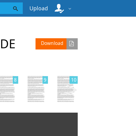
Upload
 DE
Download
>
8
9
10