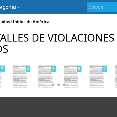
tegories
stados Unidos de América
TALLES DE VIOLACIONES
OS
3
4
5
6
7