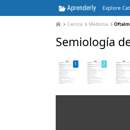
Aprenderly
Explore Ca
Ciencia
Medicina
Oftalm
Semiología de
1
2