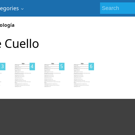
tegories
ología
 Cuello
3
4
5
6