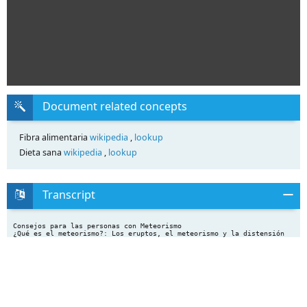
Document related concepts
Fibra alimentaria
wikipedia
,
lookup
Dieta sana
wikipedia
,
lookup
Transcript
Consejos para las personas con Meteorismo
¿Qué es el meteorismo?: Los eruptos, el meteorismo y la distensión
abdominal por gas son problemas habituales de una parte de la
población que resultan
molestos pero no son nocivos para su salud.
La mayoría de los casos se deben a una aerofagia (tragar aire)
inconsciente o a una
sensibilidad exagerada a cantidades normales de gas.
Debe intentar disminuir la cantidad de aire que traga y hacer
pequeños cambios en su
dieta para evitar o disminuir los alimentos que contienen más gas: