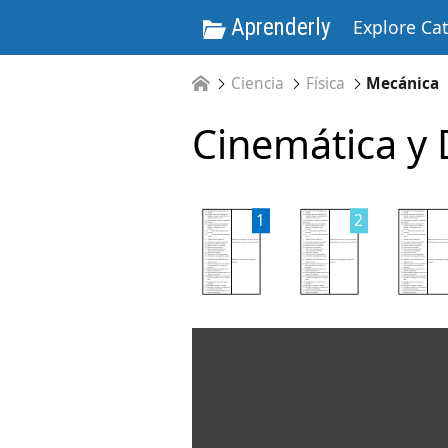
Aprenderly
Explore Ca
Ciencia
Física
Mecánica
Cinemática y
1
2