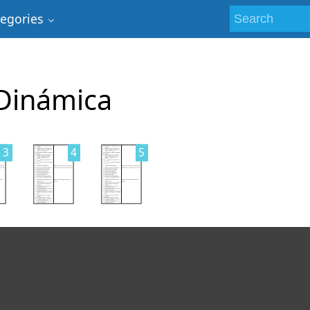
tegories
 Dinámica
3
4
5