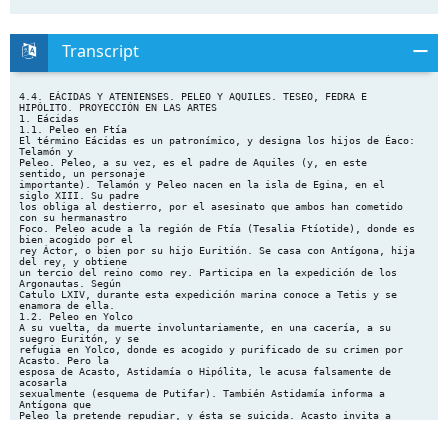
Transcript
4.4. EÁCIDAS Y ATENIENSES. PELEO Y AQUILES. TESEO, FEDRA E
HIPÓLITO. PROYECCIÓN EN LAS ARTES
1. Eácidas
1.1. Peleo en Ftía
El término Eácidas es un patronímico, y designa los hijos de Éaco:
Telamón y
Peleo. Peleo, a su vez, es el padre de Aquiles (y, en este
sentido, un personaje
importante). Telamón y Peleo nacen en la isla de Egina, en el
siglo XIII. Su padre
los obliga al destierro, por el asesinato que ambos han cometido
con su hermanastro
Foco. Peleo acude a la región de Ftía (Tesalia Ftíotide), donde es
bien acogido por el
rey Áctor, o bien por su hijo Euritión. Se casa con Antígona, hija
del rey, y obtiene
un tercio del reino como rey. Participa en la expedición de los
Argonautas. Según
Catulo LXIV, durante esta expedición marina conoce a Tetis y se
enamora de ella.
1.2. Peleo en Yolco
A su vuelta, da muerte involuntariamente, en una cacería, a su
suegro Euritón, y se
refugia en Yolco, donde es acogido y purificado de su crimen por
Acasto. Pero la
esposa de Acasto, Astidamía o Hipólita, le acusa falsamente de
acosarla
sexualmente (esquema de Putifar). También Astidamía informa a
Antígona que
Peleo la pretende repudiar, y ésta se suicida. Acasto invita a
Peleo a una cacería en
el monte Pelión, y lo abandona entre fieras. Pero es salvado por