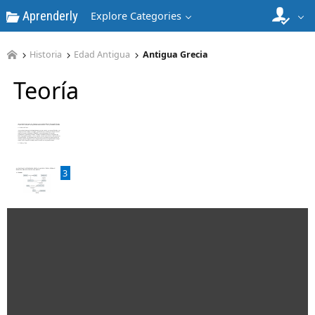
Aprenderly
Explore Categories
Historia
Edad Antigua
Antigua Grecia
Teoría
2
3
4