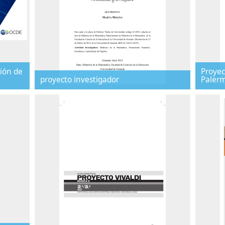
ión de
Proyec
proyecto investigador
Paler