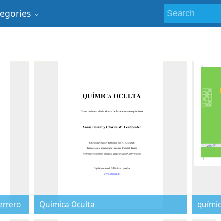
tegories
errero
Quimica Oculta
químic