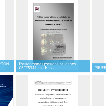
ISIÓN
Pseudomonas pseudoalcaligenes
CECT5344 en - Helvia
PRUEB