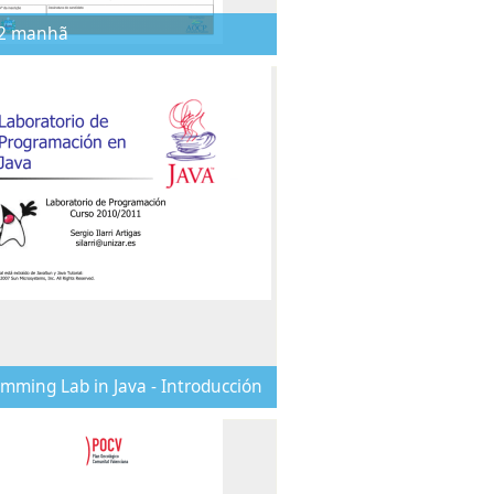
 2 manhã
mming Lab in Java - Introducción