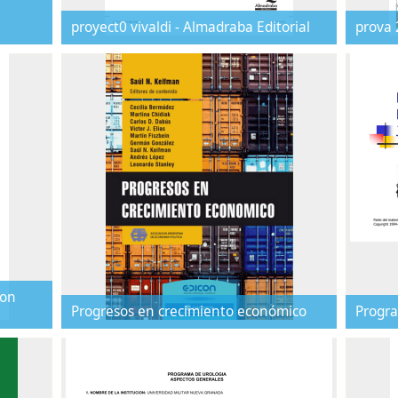
proyect0 vivaldi - Almadraba Editorial
prova
ion
Progresos en crecimiento económico
Progra