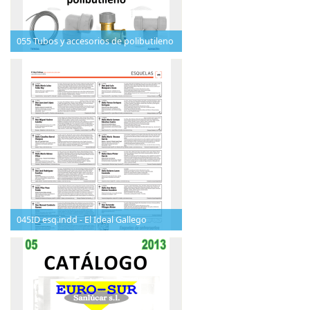
055 Tubos y accesorios de polibutileno
045ID esq.indd - El Ideal Gallego