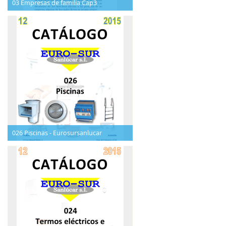
03 Empresas de familia Cap3
026 Piscinas - Eurosursanlucar