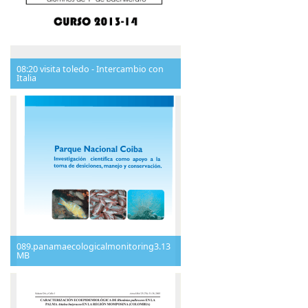
08:20 visita toledo - Intercambio con
Italia
089.panamaecologicalmonitoring3.13
MB