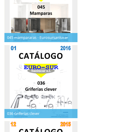
045 mampararas - Eurosursanlucar
036 Griferías clever