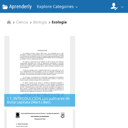
Aprenderly
Explore Categories
Ciencia
Biología
Ecología
1 1. INTRODUCCIÓN Los palmares de
Butia capitata (Mart.) Becc