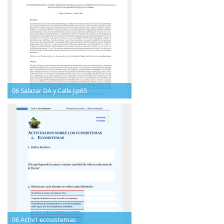
06 Salazar DA y Calle J.p65
06 Activ1 ecosistemas