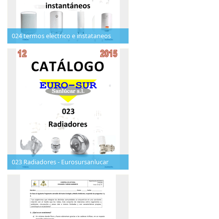
024 termos electrico e instataneos
023 Radiadores - Eurosursanlucar