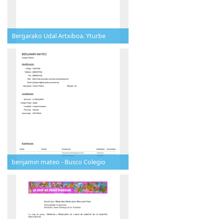
Bergarako Udal Artxiboa. Yturbe
benjamin mateo - Busco Colegio