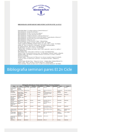
Bibliografia seminari pares EI 2n Cicle