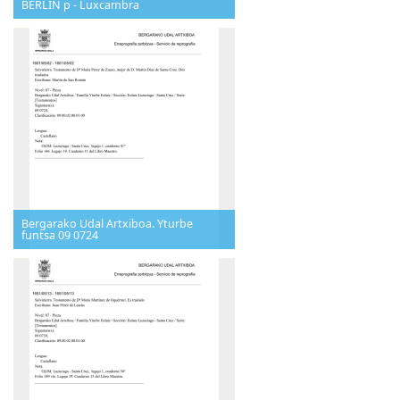
BERLIN p - Luxcambra
Bergarako Udal Artxiboa. Yturbe
funtsa 09 0724