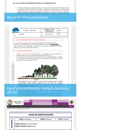
BI-parte 04-ecosistemas.
bg-4ºesocontenido tema 6. cambios
en los