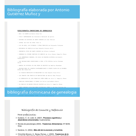
Bibliografía elaborada por Antonio
Gutiérrez Muñoz y
bibliografia dominicana de genealogia