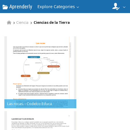
Aprenderly
Explore Categories
Ciencia
Ciencias de la Tierra
Las rocas. - Codelco Educa