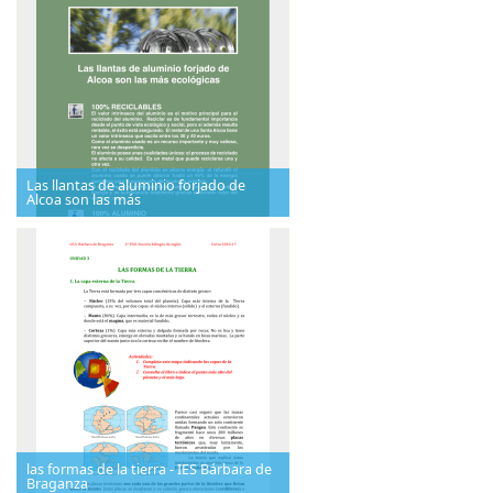
Las llantas de aluminio forjado de
Alcoa son las más
las formas de la tierra - IES Bárbara de
Braganza