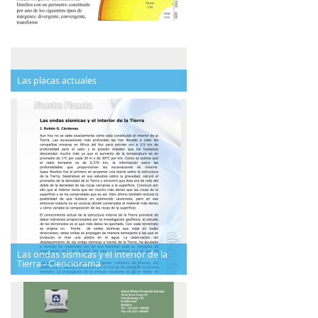
Las placas actuales
Las ondas sísmicas y el interior de la
Tierra - Cienciorama