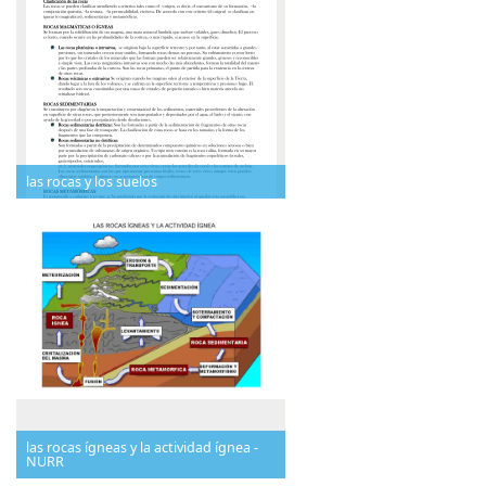
las rocas y los suelos
las rocas ígneas y la actividad ígnea -
NURR