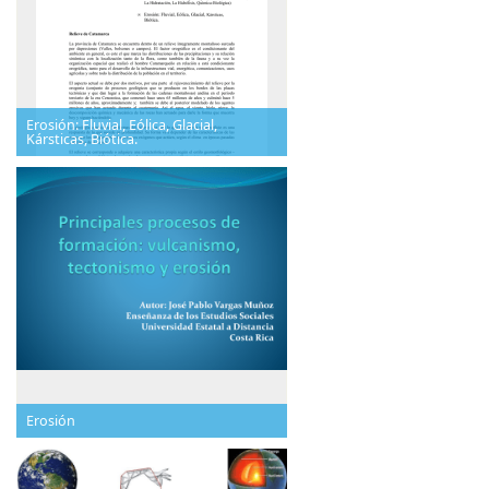
Erosión: Fluvial, Eólica, Glacial,
Kársticas, Biótica.
Erosión