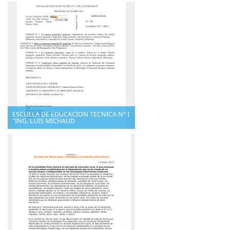
ESCUELA DE EDUCACION TECNICA N° I
"ING. LUIS MICHAUD