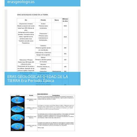
erasgeologicas
ERAS GEOLOGICAS O EDAD DE LA
TIERRA Era Período Época