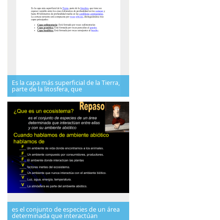
Es la capa más superficial de la Tierra,
parte de la litosfera, que
es el conjunto de especies de un área
determinada que interactúan