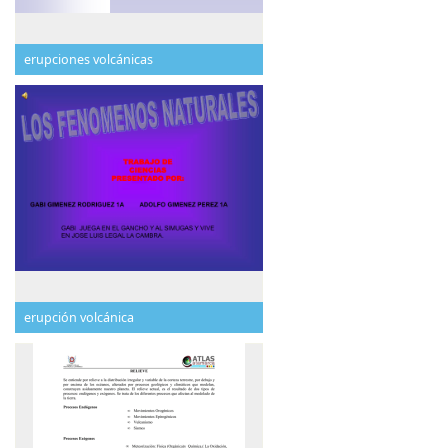
erupciones volcánicas
erupción volcánica