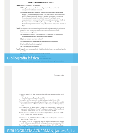
Bibliografía básica
BIBLIOGRAFÍA ACKERMAN, James S., La