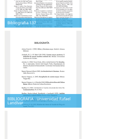
Bibliografia 137
BIBLIOGRAFíA - Universidad Rafael
Landívar