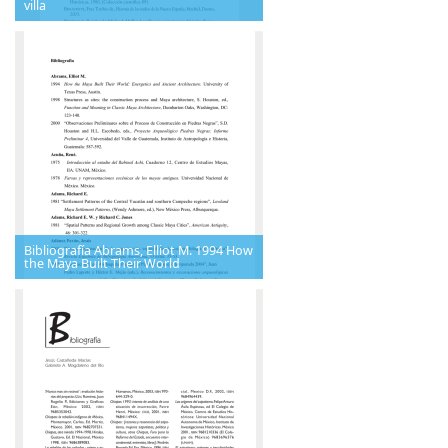
villa
Bibliografía Abrams, Elliot M. 1994 How
the Maya Built Their World