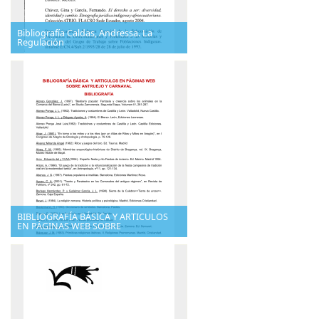
Bibliografía Caldas, Andressa. La
Regulación
BIBLIOGRAFÍA BÁSICA Y ARTICULOS
EN PÁGINAS WEB SOBRE