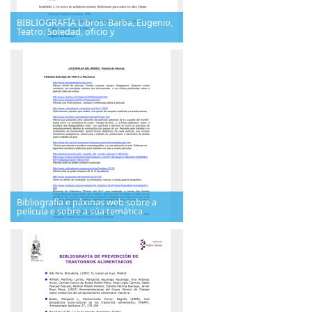
BIBLIOGRAFÍA Libros: Barba, Eugenio,
Teatro: Soledad, oficio y
Bibliografía e páxinas web sobre a
película e sobre a súa temática