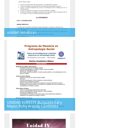
unidad temática i
UNIDAD SURESTE Burguete Cal y
Mayor, Ruby Aracely Candidata