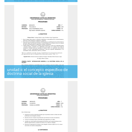
unidad ii: el concepto específico de
doctrina social de la iglesia