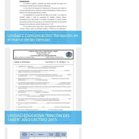
Unidad I: Comunicación/ Recepción en
el marco de las ciencias
UNIDAD EDUCATIVA “RINCÓN DEL
SABER” AÑO LECTIVO 2015