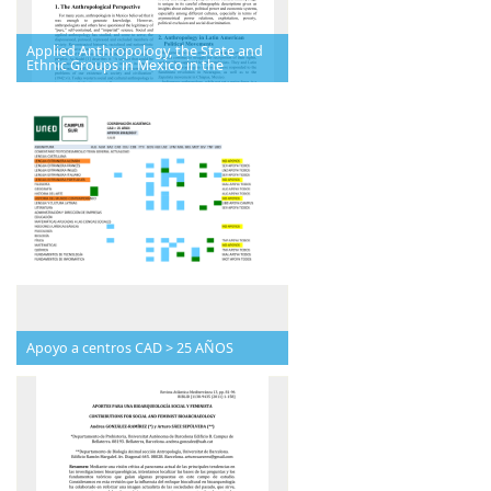
Applied Anthropology, the State and
Ethnic Groups in Mexico in the
Apoyo a centros CAD > 25 AÑOS