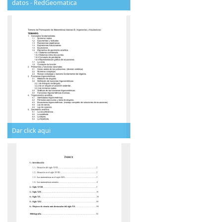
datos - RedGeomatica
Dar click aqui