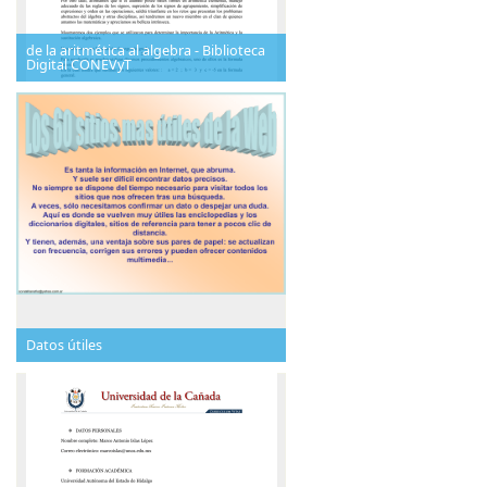
de la aritmética al algebra - Biblioteca
Digital CONEVyT
Datos útiles