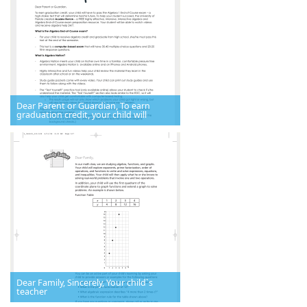
Dear Parent or Guardian, To earn
graduation credit, your child will
Dear Family, Sincerely, Your child`s
teacher