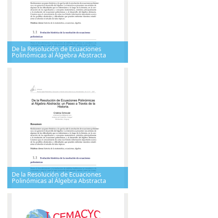
De la Resolución de Ecuaciones
Polinómicas al Álgebra Abstracta
De la Resolución de Ecuaciones
Polinómicas al Álgebra Abstracta