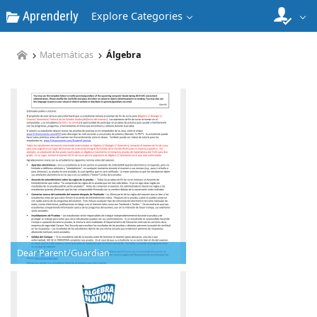
Aprenderly
Explore Categories
Matemáticas
Álgebra
Dear Parent/Guardian