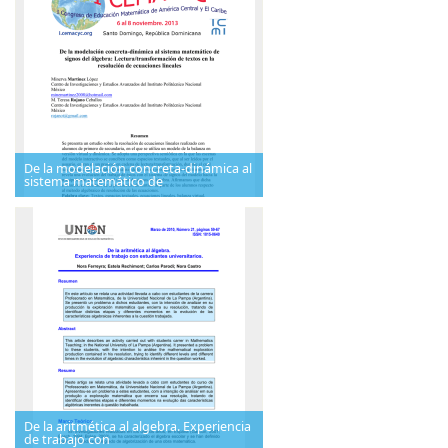
De la modelación concreta-dinámica al
sistema matemático de
De la aritmética al algebra. Experiencia
de trabajo con