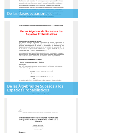
De las clases ecuacionales
De las Álgebras de Sucesos a los
Espacios Probabilísticos