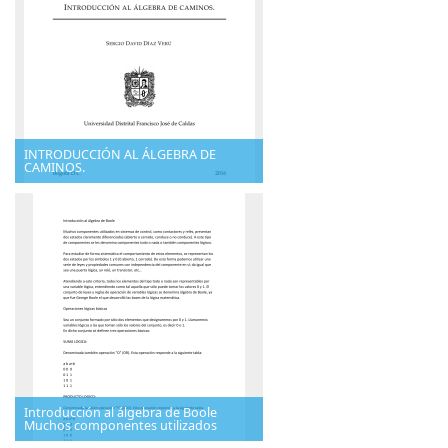
INTRODUCCIÓN AL ÁLGEBRA DE
CAMINOS.
Introducción al álgebra de Boole
Muchos componentes utilizados