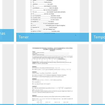
has
Tener
Tempor