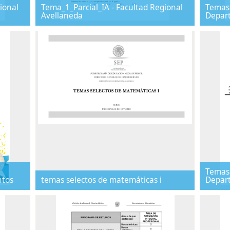
ional
Tema_1_Parcial_IA - Facultad Regional
Temas 
Avellaneda
Depar
Temas 
ntos
temas selectos de matemáticas i
Depart