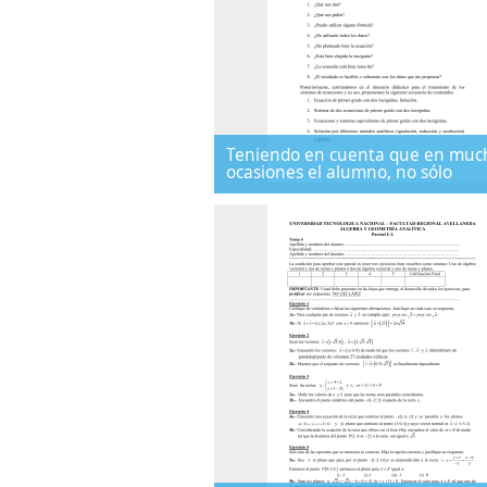
Teniendo en cuenta que en muc
ocasiones el alumno, no sólo