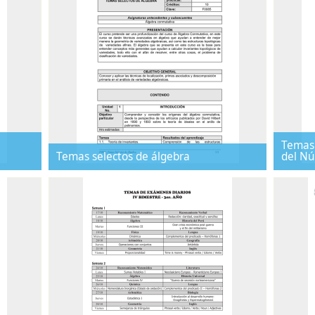
Temas
Temas selectos de álgebra
del Nú