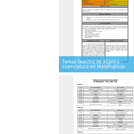
Temas Selectos de Álgebra -
Licenciatura en Matemáticas