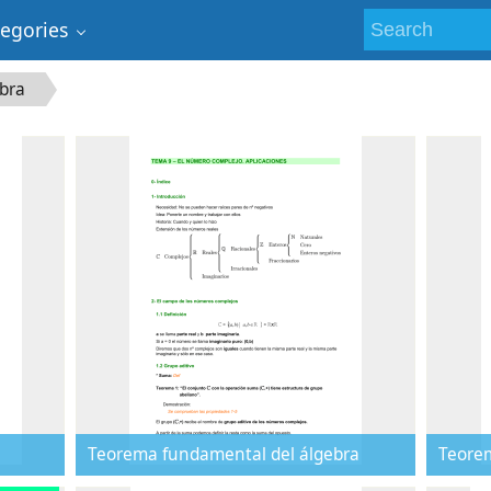
tegories
bra
Teorema fundamental del álgebra
Teorem