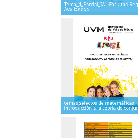
Tema_4_Parcial_IA - Facultad Reg
Avellaneda
temas selectos de matemáticas
introducción a la teoría de conju