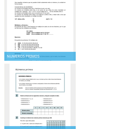
NUMEROS PRIMOS