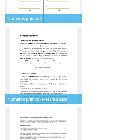
Números primos 2
Números primos - Mestre a casa