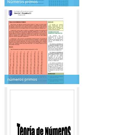
Números primos
números primos