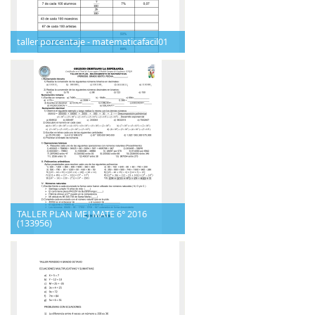
taller porcentaje - matematicafacil01
TALLER PLAN MEJ MATE 6° 2016
(133956)