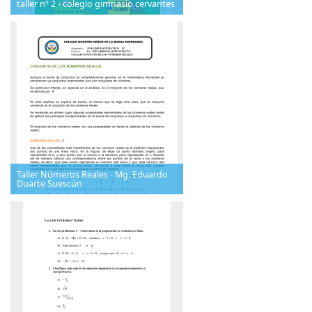
taller nº 2 - colegio gimnasio cervantes
Taller Números Reales - Mg. Eduardo
Duarte Suescún