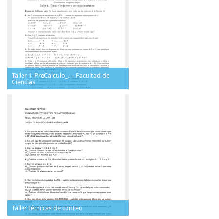
Taller-1-PreCalculo_.. - Facultad de
Ciencias
Taller técnicas de conteo