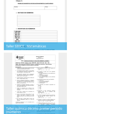
Taller SIMCE - Matemáticas
Taller química décimo primer periodo
(números