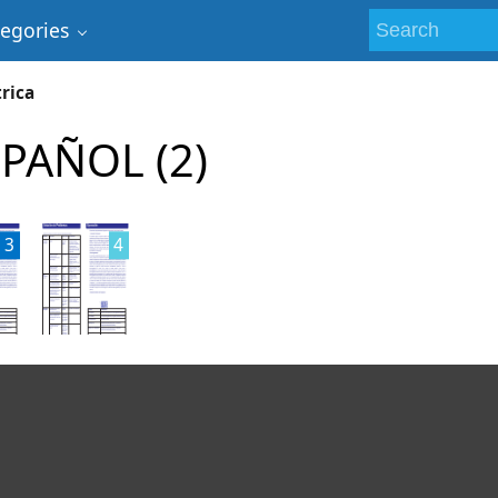
tegories
trica
PAÑOL (2)
3
4