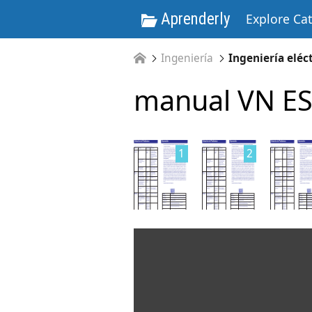
Aprenderly
Explore Ca
Ingeniería
Ingeniería eléc
manual VN ES
1
2