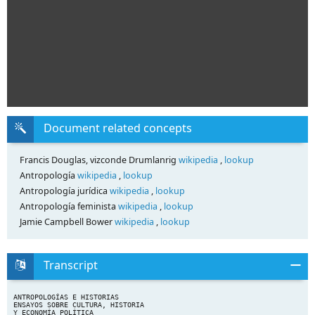
Document related concepts
Francis Douglas, vizconde Drumlanrig
wikipedia
,
lookup
Antropología
wikipedia
,
lookup
Antropología jurídica
wikipedia
,
lookup
Antropología feminista
wikipedia
,
lookup
Jamie Campbell Bower
wikipedia
,
lookup
Transcript
ANTROPOLOGÍAS E HISTORIAS
ENSAYOS SOBRE CULTURA, HISTORIA
Y ECONOMÍA POLÍTICA