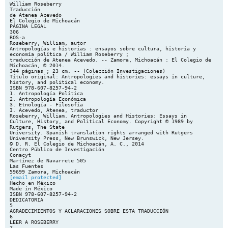
William Roseberry
Traducción
de Atenea Acevedo
El Colegio de Michoacán
PÁGINA LEGAL
306
ROS-a
Roseberry, William, autor
Antropologías e historias : ensayos sobre cultura, historia y
economía política / William Roseberry ;
traducción de Atenea Acevedo. -- Zamora, Michoacán : El Colegio de
Michoacán, © 2014.
344 páginas ; 23 cm. -- (Colección Investigaciones)
Título original: Antropologies and histories: essays in culture,
history, and political economy.
ISBN 978-607-8257-94-2
1. Antropología Política
2. Antropología Económica
3. Etnología - Filosofía
I. Acevedo, Atenea, traductor
Roseberry, William. Antropologies and Histories: Essays in
Culture, History, and Political Economy. Copyright © 1989 by
Rutgers, The State
University. Spanish translation rights arranged with Rutgers
University Press, New Brunswick, New Jersey.
© D. R. El Colegio de Michoacán, A. C., 2014
Centro Público de Investigación
Conacyt
Martínez de Navarrete 505
Las Fuentes
[email protected]