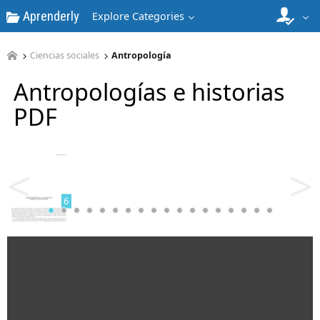
Aprenderly
Explore Categories
4
Ciencias sociales
Antropología
Antropologías e historias
PDF
5
<
>
6
7