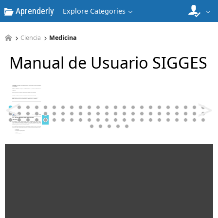
Aprenderly
Explore Categories
Ciencia
Medicina
Manual de Usuario SIGGES
5
<
>
6
7