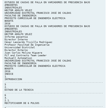
ESTUDIO DE CAUSAS DE FALLA EN VARIADORES DE FRECUENCIA BAJO AMBIENTES INDUSTRIALES HECTOR ADOLFO VELEZ UNIVERSIDAD DISTRITAL FRANCISCO JOSÉ DE CALDAS FACULTAD DE INGENIERIA PROYECTO CURRICULAR DE INGENERÍA ELÉCTRICA BOGOTÁ 2016 ESTUDIO DE CAUSAS DE FALLA EN VARIADORES DE FRECUENCIA BAJO AMBIENTES INDUSTRIALES HECTOR ADOLFO VELEZ Informe pasantía Director Interno César Leonardo Trujillo Rodríguez Profesor Facultad de Ingeniería Universidad Distrital Director Externo Juan Carlos Molina Higuera FLT and Contracts Team Leader Rockwell Automation UNIVERSIDAD DISTRITAL FRANCISCO JOSÉ DE CALDAS FACULTAD DE INGENIERIA PROYECTO CURRICULAR DE INGENERÍA ELÉCTRICA BOGOTÁ 2016 INDICE 1. INTRODUCCION ..................................................................................................................................................... 5 2. ESTADO DE LA TECNICA ...................................................................................................................................... 6 3. 2.1. RECTIFICADOR DE 6 PULSOS ....................................................................................................... 7 2.2. RECTIFICADOR DE 18 PULSOS ..................................................................................................... 8 2.3. RECTIFICADOR PWM ...................................................................................................................... 9 2.4. TOPOLOGIAS DE INVERSORES .................................................................................................. 10 2.5. SISTEMAS DE MONTAJE .............................................................................................................. 10 2.6. TECNICAS DE CONTROL EN VARIADORES DE FRECUENCIA ................................................. 11 2.6.1. VOLTIOS/HERTZ ............................................................................................................................ 11 2.6.2. VECTOR DE FLUJO ....................................................................................................................... 11 2.7. INTERFAZ HUMANO MAQUINA .................................................................................................... 12 2.8. APLICACIONES DE LOS VARIADORES DE FRECUENCIA ......................................................... 13 DESARROLLO DEL ESTUDIO .............................................................................................................................. 15 3.1. MUESTRA ESTUDIADA ................................................................................................................. 15 3.2. PROBLEMAS EN LA CALIDAD DE ENERGIA ............................................................................... 16 3.3. PROBLEMAS DE FALLA A TIERRA............................................................................................... 18 3.3.1. COMO DIAGNOSTICAR UNA FALLA A TIERRA ........................................................................... 18 3.3.2. QUE PUEDE CAUSAR UNA FALLA A TIERRA ............................................................................. 18 3.3.3. CASOS ESTUDIADOS DE FALLA A TIERRA ................................................................................ 20 3.4. SUBTENSIONES (FALLA DE BAJO VOLTAJE)............................................................................. 23 3.4.1. CASOS ESTUDIADOS DE SUBTENSIONES ................................................................................ 24 3.5. SOBRETENSIONES ....................................................................................................................... 27 3.5.1. SOBRETENSIONES TRANSITORIAS A LA SALIDA DEL INVERSOR (dv/dt) .............................. 27 3.5.2. RESISTENCIAS DE FRENADO...................................................................................................... 28 3.5.3. CASOS ESTUDIADOS DE SOBRETENSION ................................................................................ 28 3.6. PROBLEMAS EN LOS COMPONENTES ELECTRONICOS DE POTENCIA ................................ 30 3.6.1. PRUEBAS EN SGCT ...................................................................................................................... 30 3.6.2. PRUEBAS EN SCR ......................................................................................................................... 31 3.6.3. CASOS ESTUDIADOS DE PROBLEMAS EN LOS ELEMENTOS ELECTRONICOS DE POTENCIA ...................................................................................................................................................... 32 3.7. ARMONICOS .................................................................................................................................. 33 3.8. PROBLEMAS EN LA CONFIGURACION DEL DRIVE ................................................................... 33 3.8.1. CONFIGURACION DEL TORQUE.................................................................................................. 33 3.8.2. CONFIGURACION DEL TIEMPO DE ARRANQUE ........................................................................ 35 3 4. 3.8.3. DRIVE FUNCIONANDO EN MODO SENSORLESS ...................................................................... 36 3.8.4. AUTOTUNE ..................................................................................................................................... 36 3.8.5. CASOS ESTUDIADOS DE PROBLEMAS EN LA CONFIGURACION DEL DRIVE ....................... 37 3.9. PROBLEMAS DE CONTAMINACION ............................................................................................ 38 3.10. CASOS ESTUDIADOS DE PROBLEMAS DE CONTAMINACION ................................................. 38 3.11. PUESTA A TIERRA EN VARIADORES DE FRECUENCIA............................................................ 39 3.12. TABLA RESUMEN .......................................................................................................................... 40 PASOS PARA DIAGNOSTICAR UNA FALLA ..................................................................................................... 42 4.1. BUCKUP DE LOS PARAMETROS DEL DRIVE E INSPECCION MECANICA. ............................. 42 4.2. INSPECCION DEL CABLEADO DEL MOTOR ............................................................................... 44 4.3. INSPECCION DE CABLEADO Y TERMINALES ............................................................................ 45 4.4. INSPECCION DE LAS TARJETAS Y CONEXIONES DEL DRIVE................................................. 47 4.5. REVISION DEL CODIGO DE FALLA DEL DRIVE Y DE LOS VALORES RECOMENDADOS POR EL FABRICANTE. .................................................................................................................................. 49 4.6. PASOS A SEGUIR EN CASO DE RUIDO ELECTRICO................................................................. 50 5. CONCLUSIONES ................................................................................................................................................... 51 6. REFERENCIAS ...................................................................................................................................................... 52 4 1. INTRODUCCION El rápido incremento en la utilización de nuevas tecnologías y técnicas de automatización en la industria ha traído consigo efectos en la cadena de producción y manufactura así como cambios en la red eléctrica, una de las grandes migraciones tecnológicas industriales de los últimos años está basada en el uso de variadores de frecuencia para el control de motores eléctricos, sus aplicaciones abarcan bombas, ventiladores, compresores, cintas trasportadoras, actuadores entre otros, volviéndose dispositivos indispensables para asegurar la continuidad de los procesos de fabricación [1]. Los Diseñadores, ingenieros de mantenimiento y administradores de las plantas deben tener en cuenta la sensibilidad de estos equipos a los disturbios de la calidad de la energía eléctrica y como estos problemas interactúan con los procesos que se llevan a cabo en sus plantas. Así, las fallas en los variadores de frecuencia resultan en paradas de planta, perdidas en la producción, desperdicio de material e intervenciones manuales y retrasos que se traducen en pérdidas económicas para las empresas manufactureras. Entre los disturbios del suministro de energía se encuentran las sobretensiones, subtensiones, transitorios, interrupciones, distorsión armónica y ruido [2] que pueden afectar seriamente el funcionamiento de los equipos. En el presente trabajo se determinan las causas más comunes por las cuales los variadores de frecuencia fallan desde el punto de vista de la calidad de la energía eléctrica, todo esto con los siguientes objetivos:  plantear posibles causas de mal funcionamiento en los variadores de frecuencia.  identificar los fallos recurrentes mediante el análisis de casos de estudio.  Formular soluciones preventivas a las fallas presentes en dichos dispositivos.  encontrar estrategias para la solución de problemas.  abordar los inconvenientes típicos causados por mala instalación y configuración de variadores de frecuencia. 5 2. ESTADO DE LA TECNICA Un Variador de Frecuencia (VDF) es un dispositivo eléctrico de alta eficiencia capaz de proveer el ajuste continuo de la velocidad en aplicaciones con motores eléctricos en baja y media tensión. Los dos elementos básicos que lo componen son el controlador de frecuencia ajustable, y la estación de control para la entrada de parámetros por parte del operador, en la figura 1, se presenta un variador de frecuencia de media tensión [3]. Figura 1) variador de frecuencia de media tensión El controlador de frecuencia ajustable es la unidad de conversión de potencia basado en elementos de estado sólido la cual recibe un voltaje trifásico a 60 Hz y provee potencia al motor con frecuencia variable, además de regular la salida de vo