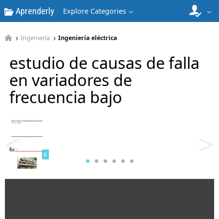
Aprenderly
Explore Categories
4
Ingeniería
Ingeniería eléctrica
estudio de causas de falla
en variadores de
frecuencia bajo
5
<
>
6
7