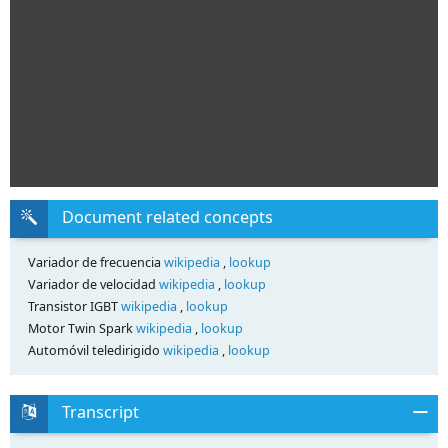
Document related concepts
Variador de frecuencia
wikipedia
,
lookup
Variador de velocidad
wikipedia
,
lookup
Transistor IGBT
wikipedia
,
lookup
Motor Twin Spark
wikipedia
,
lookup
Automóvil teledirigido
wikipedia
,
lookup
Transcript