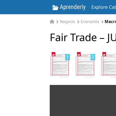
Aprenderly
Explore Ca
Negocio
Economía
Macr
Fair Trade –
1
2