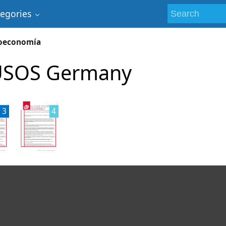
tegories
oeconomía
 JUSOS Germany
3
4