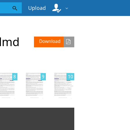
Upload
 dmd
Download
>
8
9
10