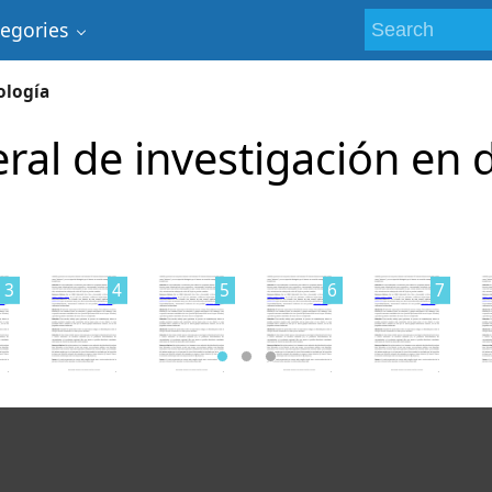
tegories
ología
ral de investigación en
3
4
5
6
7