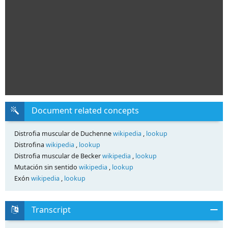
Document related concepts
Distrofia muscular de Duchenne
wikipedia
,
lookup
Distrofina
wikipedia
,
lookup
Distrofia muscular de Becker
wikipedia
,
lookup
Mutación sin sentido
wikipedia
,
lookup
Exón
wikipedia
,
lookup
Transcript