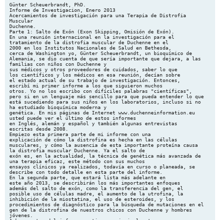
Günter Scheuerbrandt, PhD. Informe de Investigacion, Enero 2013 Acercamientos de investigación para una Terapia de Distrofia Muscular Duchenne. Parte 1: Salto de Exón (Exon Skipping, Omisión de Exón). En una reunión internacional en la investigación para el tratamiento de la distrofia muscular de Duchenne en el 2000 en los Institutos Nacionales de Salud en Bethesda, cerca de Washington yo, Günter Scheuerbrandt, un bioquímico de Alemania, se dio cuenta de que sería importante que dejara, a las familias con niños con Duchenne y sus médicos y otros proveedores de cuidados, saber lo que los científicos y los médicos en esa reunión, decían sobre el estado actual de su trabajo de investigación. Entonces, escribí mi primer informe a los que siguieron muchos otros. Yo no los escribo con difíciles palabras "científicas", pero si en un lenguaje más sencillo para que pueda entender lo que está sucediendo para sus niños en los laboratorios, incluso si no ha estudiado bioquímica moderna y genética. En mis páginas de Internet www.duchenneinformation.eu usted puede ver el último de estos informes en Inglés, alemán y español y también algunas entrevistas escritas desde 2008. Empiezo esta primera parte de mi informe con una explicación de cómo la distrofina es hecha en las células musculares, y cómo la ausencia de esta importante proteína causa la distrofia muscular Duchenne. Ya el salto de exón es, en la actualidad, la técnica de genética más avanzada de una terapia eficaz, este método con sus muchos ensayos clínicos ya realizados, todavía en curso o planeada, se describe con todo detalle en esta parte del informe. En la segunda parte, que estará lista más adelante en este año 2013, se describirán los más importantes enfoques además del salto de exón, como la transferencia del gen, el posible uso de células madre, el aumento de la utrofina, la inhibición de la miostatina, el uso de esteroides, y los procedimientos de diagnóstico para la búsqueda de mutaciones en el gen de la distrofina de nuestros chicos con Duchenne y hombres jóvenes. Ambas partes del informe contienen principalmente información sobre la investigación terapéutica. Sé que muchos de ustedes, después de leer mi informe, me enviaran e-mails, preguntando que enfoques de investigación, en especial que exón se debe saltar que podría dar lugar a un posible tratamiento de su hijo enfermo o de usted mismo si usted es un paciente adulto. Al final de este informe, en la página 23, explico en un capítulo aparte cómo voy a manejar estas solicitudes y cómo voy a mantener actualizados los datos personales que usted me está enviando para que usted o su niño sea capaz de beneficiarse de ella. En mis resúmenes, yo sólo mencionare los nombres de los jefes de laboratorios, aunque tienen colegas y estudiantes que trabajan en equipo en los proyectos reportados aquí, pero es imposible mencionarlos a todos. He escrito los nombres de los científicos sin sus títulos académicos, pero la mayoría de ellos son profesores y todos son médicos o tienen un doctorado. Una lista de algunas de las publicaciones más importantes se da al final de este informe. Se indican con números en paréntesis, por ejemplo (12), en los lugares en el texto donde podrían dar más detalles de lo que yo podría mencionar en mis resúmenes. Estas publicaciones no serán fáciles de entender para usted, pero si usted desea tener una u otra enviada por e-mail, por favor hágamelo saber. Estoy agradeciendo a Pat Furlong, presidenta del PPMD, el Parent Project Muscular Dystrophy estadounidense " Liderando la lucha para acabar con Duchenne ", www.parentprojectmd.org,y KateBushby, coordinadora de TREAT-NMD, "La Red de Excelencia Europea de Enfermedades Neuromusculares", www.treat-nmd.eu,por el permiso para usar sus logos para mostrar su apoyo y patrocinio para mis esfuerzos para explicar lo que los investigadores están haciendo para encontrar una terapia para sus hijos. Como los genes hacen proteinas. Los genes son unidades funcionales de material genético de ácido desoxirribonucleico, ADN. Su estructura parece una escalera de mano entrelazada, la doble hélice, que fue descrita en 1953 por James Watson y Francis Crick (vea siguiente pagina). Cada nivel de esta escalera de mano contiene dos de las cuatro diferentes pequeñas moléculas, las bases: adenina, guanina, timina, y citosina, abreviadas A, G, T, y C, la cuales llamamos letras geneticas. 1 intrón del ARNpre-m. El empalme es realizado por los spliceosomas,, un complejo de muchas proteínas y pequeños ARNs. Cada nivel sólo puede contener la combinación de dos bases, los pares de bases A-T y G-C, porque sólo dos caben entre las hebras. Si, por ejemplo, GGCTTAATCGT es la secuencia de estas bases de una cadena del ADN, la secuencia en la cadena opuesta debe ser complementaria a esta. A siempre es opuesta T y G opuesta C: -GGCTTAATCGT||||||||||| -CCGAATTAGCAEsta secuencia de bases, o de "letras letras genéticas", genéticas es la información genética para el desarrollo y mantenimimantenimi ento to de un organismo vivo, y se transmite de una generación a la siguiente. La mayoría de los genes llevann las instrucciones para la construcción strucción de proteínas. En el núcleo de la célula, la instrucción genética de genes activos es expresada, es copicopi ada, y transcrita, transcrita a otra sustancia genética, el ácido ribonucleico mensajero prematuro o ARNpre-m, ARNpre algo también llamado la transcripción. cripción. La mayoría de los genes constann de regiones activas o codificantes, los exones,, que contienen la inin formación mación para la creación de las proteínas, y los a menudo menu más largos intrones, intrones que contienen información imporimpor tante para el control de las actividades de los genes. Los ácidos ribonucleicos, ARNs, usan la base U, uracilo, uracilo en lugar de la similar base T del ADN. Debido a que la estructura de ARN es importante para el salto de exón, se explica en el párrafo sobre los dos tipos diferentes de oligos en antisentido, en la página 6. Después de la transcripción y todavía en el interior del núcleo celular, los intrones son retirados del ARN pre-mensajero, y los exones son empalmados para formar el ARN mensajero, ARNm,, que sólo contiene las regiones codificantes, la información ación genética para la síntesis de una proteína. Este ARNm sale del núcleo y se traslada a los ribosomas,, las estructuras sintetizadoras de proteínas, en el citoplasma fuera del núcleo. Los sitios itios de empalme empal son secuencias específicas dentro de los exones y en los bordes des de los exones e intrones que son esenciales para el retiro correcto de las secuencias sin codificación del El código genético. Para la traducción del lenguaje de los genes en proteínas, la información genética del ARNm está escrita en palabras genéticas cada una consistiendo de tres bases consecutivas, los codones, que especifican,, con tres excepciones, excepciones uno de los 20 diferentes aminoácidos,, los bloques de construcción de las proteínas, de acuerdo con el código genético. Existen 64 diferentes palabras clave de 3 bases cada una. He aquí algunos ejemplos: GUU = valina, AGC = serina, AUG = metionina, CCA = prolina, UUU UU = fenilalanina, GCA = alanina, GCG = alanina. La mayoría de los aminoácidos tienen más de una palabra clave de ARN. No hay espacios entre los codones. Por lo tanto, la corta secuencia AUG-AGCGCA-CCA-al al comienzo de un gen significa que la proteína, que el gen "hace", ", comienza con los aminoamino ácidos metionina, serina, alanina, prolina. Por lo tanto, existe un marco de lectura - una palabra de tres letras genética después de la otra sin espacios entre ellas ell establecida por la primera palabra del de código que es siempre AUG. Los guiones en este ejemplo no existen realmente, sólo indican el marco de lectura. Si, por ejemplo, mediante la eliminación accidental, una mutación, de la G una letra escrita en rojo, los cambios en la secuencia serian AUG-ACG--CAC-CA..., el marco de lectura se desplaza y las palabras del de código cambian su significado, entonces especifican especifica diferentes aminoácidos, aquí serian: metionina, histidina, histidina treonina, seguido de más aminoácidos equivocados. equivocad Esto es muy importante para comprender cómo funciona la omisión de exón. En los ribosomas,, el código de palabras genéticas del ARN mensajero son leídas y traducidas al lenguaje de las proteínas, que se construyen de muchos, a menumenu do miles, de aminoácidos. Las tres excepciones mencionadas son las palabras UAA, UAG, y UGA, que son los codones de parada,, donde el ensamblaje de la proteína en los ribosomas llega a su fin. El Gen y la proteína distrofina. La distrofia muscular Duchenne afecta sólo a los chicos – cerca de uno de cada 3,500 recién nacidos - porque las mujeres, cuando son portadoras genéticas de esta enfermedad ligada al sexo, tienen una mutación, un error, en el gen de la disdis trofina fina en uno de sus dos cromosomas X. Ellas lo heredan, en promedio, a la mitad de sus hijos que entonces sólo tienen este cromosoma X con la mutación que causa la hereditaria y todavia incurable enfermedad distrofia muscular Duchenne. A veces, aparece esponespon táneamente en una nueva familia. El gen de la distrofina es el segundo más largo de nuestros 20,488 genes. (El gen para la proteína muscular titina, que es importante para la elasticidad de las células musculares, es aproximadamente 100 veces 2 mayor que el gen de la distrofina.) La ilustración siguiente muestra la ubicación del gen en el brazo corto del cromosoma X. Su ADN se compone de 2,220,381 letras genéticas, que se agrupan en 79 exones, las secciones activas. También son indicados los 7 promotores, las regiones de inicio para la producción de la proteína de longitud completa y 6 versiones más cortas de la misma. Después del empalme, el ARNm contiene sólo 11,058 letras genéticas, 0,5% de todo aquel gen entero. En los ribosomas, la proteína distrofina, se ensambla de acuerdo con la in