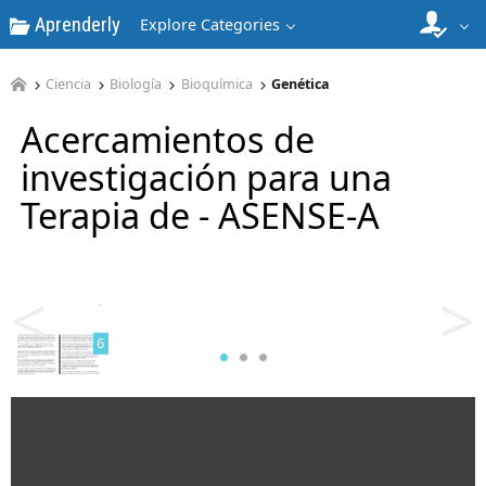
Aprenderly
Explore Categories
4
Ciencia
Biología
Bioquímica
Genética
Acercamientos de
investigación para una
Terapia de - ASENSE-A
5
<
>
6
7